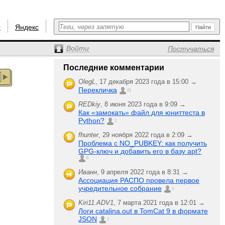
r
Яндекс
Войти
Постучаться
Последние комментарии
OlegL
,
17 декабря 2023 года в 15:00 →
Перекличка
21
REDkiy
,
8 июня 2023 года в 9:09 →
Как «замокать» файл для юниттеста в
Python?
2
fhunter
,
29 ноября 2022 года в 2:09 →
Проблема с NO_PUBKEY: как получить
GPG-ключ и добавить его в базу apt?
6
Иванн
,
9 апреля 2022 года в 8:31 →
Ассоциация РАСПО провела первое
учредительное собрание
1
Kiri11.ADV1
,
7 марта 2021 года в 12:01 →
Логи catalina.out в TomCat 9 в формате
JSON
1