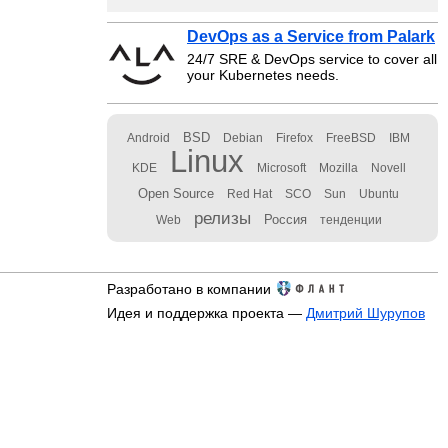
DevOps as a Service from Palark
24/7 SRE & DevOps service to cover all
your Kubernetes needs.
BSD
Android
Debian
Firefox
FreeBSD
IBM
Linux
KDE
Microsoft
Mozilla
Novell
Open Source
Red Hat
SCO
Sun
Ubuntu
релизы
Россия
Web
тенденции
Разработано в компании
Идея и поддержка проекта —
Дмитрий Шурупов