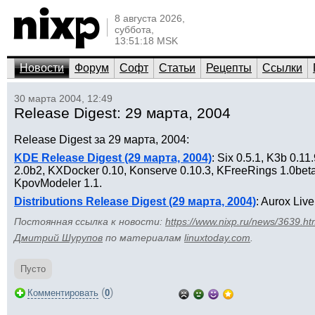
8 августа 2026,
суббота,
13:51:18 MSK
Новости
Форум
Софт
Статьи
Рецепты
Ссылки
30 марта 2004, 12:49
Release Digest: 29 марта, 2004
Release Digest за 29 марта, 2004:
KDE Release Digest (29 марта, 2004)
: Six 0.5.1, K3b 0.11
2.0b2, KXDocker 0.10, Konserve 0.10.3, KFreeRings 1.0beta
KpovModeler 1.1.
Distributions Release Digest (29 марта, 2004)
: Aurox Live
Постоянная ссылка к новости:
https://www.nixp.ru/news/3639.ht
Дмитрий Шурупов
по материалам
linuxtoday.com
.
Пусто
(
)
Комментировать
0