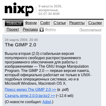
9 августа 2026,
воскресенье,
01:07:34 MSK
Новости
Форум
Софт
Статьи
Рецепты
Ссылки
Проект
Реклама
Войти
Постучаться
24 марта 2004, 20:40
The GIMP 2.0
Вышла вторая (2.0) стабильная версия
популярного свободно распространяемого
программного обеспечения для работы с
изображениями — The GNU Image Manipulation
Program. The GIMP 2.0 — первая версия пакета,
который официально работает не только в UNIX-
подобных операционных системах, но и в
Microsoft Windows, Macintosh OS X.
Пресс-релиз The GIMP 2.0 >>
(в .pdf)
Скачать gimp-2.0.0.tar.bz2 >>
(~12.6 мб)
(О новости сообщил:
Adiel
.)