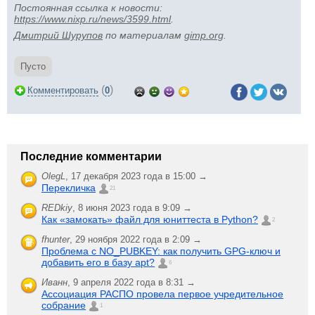
Постоянная ссылка к новости:
https://www.nixp.ru/news/3599.html
.
Дмитрий Шурупов
по материалам
gimp.org
.
Пусто
(
)
Комментировать
0
Последние комментарии
OlegL
,
17 декабря 2023 года в 15:00 →
Перекличка
21
REDkiy
,
8 июня 2023 года в 9:09 →
Как «замокать» файл для юниттеста в Python?
2
fhunter
,
29 ноября 2022 года в 2:09 →
Проблема с NO_PUBKEY: как получить GPG-ключ и
добавить его в базу apt?
6
Иванн
,
9 апреля 2022 года в 8:31 →
Ассоциация РАСПО провела первое учредительное
собрание
1