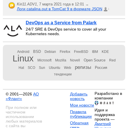
Kiri11.ADV1
,
7 марта 2021 года в 12:01 →
Логи catalina.out в TomCat 9 в формате JSON
1
DevOps as a Service from Palark
24/7 SRE & DevOps service to cover all your
Kubernetes needs.
BSD
Android
Debian
Firefox
FreeBSD
IBM
KDE
Linux
Open Source
Microsoft
Mozilla
Novell
Red
релизы
Россия
Hat
SCO
Sun
Ubuntu
Web
тенденции
Разработано в
© 2001—2026
АО
Добавить
компании
«Флант»
новость
Мои новости
При полном или
Идея и
Правила
частичном
поддержка
публикации
использовании
проекта —
любых материалов
Обратная
Дмитрий
с сайта вы
связь