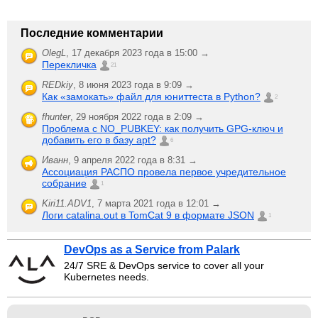
Последние комментарии
OlegL
,
17 декабря 2023 года в 15:00 →
Перекличка
21
REDkiy
,
8 июня 2023 года в 9:09 →
Как «замокать» файл для юниттеста в Python?
2
fhunter
,
29 ноября 2022 года в 2:09 →
Проблема с NO_PUBKEY: как получить GPG-ключ и
добавить его в базу apt?
6
Иванн
,
9 апреля 2022 года в 8:31 →
Ассоциация РАСПО провела первое учредительное
собрание
1
Kiri11.ADV1
,
7 марта 2021 года в 12:01 →
Логи catalina.out в TomCat 9 в формате JSON
1
DevOps as a Service from Palark
24/7 SRE & DevOps service to cover all your
Kubernetes needs.