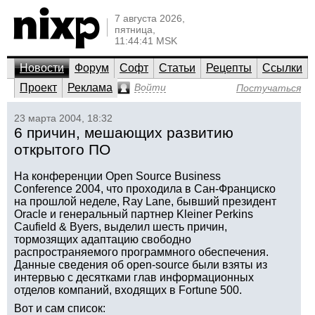
7 августа 2026,
пятница,
11:44:41 MSK
Новости
Форум
Софт
Статьи
Рецепты
Ссылки
Проект
Реклама
Войти
Постучаться
23 марта 2004, 18:32
6 причин, мешающих развитию
открытого ПО
На конференции Open Source Business
Conference 2004, что проходила в Сан-Франциско
на прошлой неделе, Ray Lane, бывший президент
Oracle и генеральный партнер Kleiner Perkins
Caufield & Byers, выделил шесть причин,
тормозящих адаптацию свободно
распространяемого программного обеспечения.
Данные сведения об open-source были взяты из
интервью с десятками глав информационных
отделов компаний, входящих в Fortune 500.
Вот и сам список: