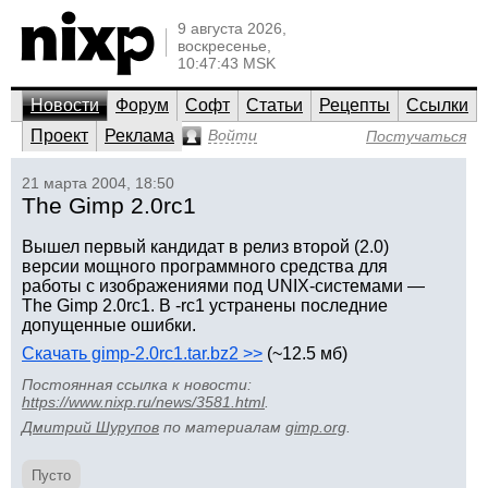
9 августа 2026,
воскресенье,
10:47:43 MSK
Новости
Форум
Софт
Статьи
Рецепты
Ссылки
Проект
Реклама
Войти
Постучаться
21 марта 2004, 18:50
The Gimp 2.0rc1
Вышел первый кандидат в релиз второй (2.0)
версии мощного программного средства для
работы с изображениями под UNIX-системами —
The Gimp 2.0rc1. В -rc1 устранены последние
допущенные ошибки.
Скачать gimp-2.0rc1.tar.bz2 >>
(~12.5 мб)
Постоянная ссылка к новости:
https://www.nixp.ru/news/3581.html
.
Дмитрий Шурупов
по материалам
gimp.org
.
Пусто