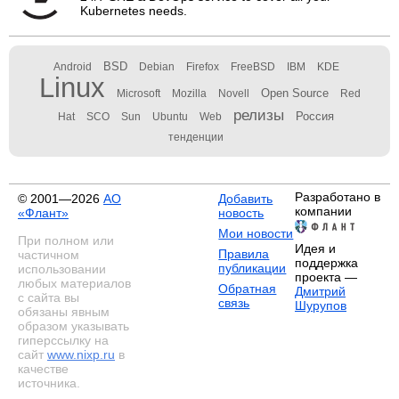
Kubernetes needs.
BSD
Android
Debian
Firefox
FreeBSD
IBM
KDE
Linux
Open Source
Microsoft
Mozilla
Novell
Red
релизы
Россия
Hat
SCO
Sun
Ubuntu
Web
тенденции
Разработано в
© 2001—2026
АО
Добавить
компании
«Флант»
новость
Мои новости
При полном или
Идея и
Правила
частичном
поддержка
публикации
использовании
проекта —
любых материалов
Обратная
Дмитрий
с сайта вы
связь
Шурупов
обязаны явным
образом указывать
гиперссылку на
сайт
www.nixp.ru
в
качестве
источника.