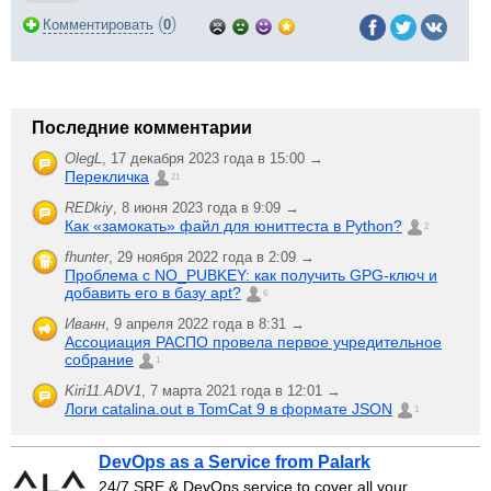
(
)
Комментировать
0
Последние комментарии
OlegL
,
17 декабря 2023 года в 15:00 →
Перекличка
21
REDkiy
,
8 июня 2023 года в 9:09 →
Как «замокать» файл для юниттеста в Python?
2
fhunter
,
29 ноября 2022 года в 2:09 →
Проблема с NO_PUBKEY: как получить GPG-ключ и
добавить его в базу apt?
6
Иванн
,
9 апреля 2022 года в 8:31 →
Ассоциация РАСПО провела первое учредительное
собрание
1
Kiri11.ADV1
,
7 марта 2021 года в 12:01 →
Логи catalina.out в TomCat 9 в формате JSON
1
DevOps as a Service from Palark
24/7 SRE & DevOps service to cover all your