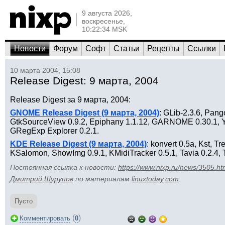
9 августа 2026,
воскресенье,
10:22:34 MSK
Новости
Форум
Софт
Статьи
Рецепты
Ссылки
10 марта 2004, 15:08
Release Digest: 9 марта, 2004
Release Digest за 9 марта, 2004:
GNOME Release Digest (9 марта, 2004)
: GLib-2.3.6, Pang
GtkSourceView 0.9.2, Epiphany 1.1.12, GARNOME 0.30.1, Yel
GRegExp Explorer 0.2.1.
KDE Release Digest (9 марта, 2004)
: konvert 0.5a, Kst, T
KSalomon, ShowImg 0.9.1, KMidiTracker 0.5.1, Tavia 0.2.4, 
Постоянная ссылка к новости:
https://www.nixp.ru/news/3505.ht
Дмитрий Шурупов
по материалам
linuxtoday.com
.
Пусто
(
)
Комментировать
0