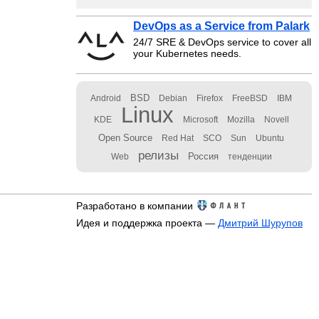
DevOps as a Service from Palark
24/7 SRE & DevOps service to cover all
your Kubernetes needs.
BSD
Android
Debian
Firefox
FreeBSD
IBM
Linux
KDE
Microsoft
Mozilla
Novell
Open Source
Red Hat
SCO
Sun
Ubuntu
релизы
Россия
Web
тенденции
Разработано в компании
Идея и поддержка проекта —
Дмитрий Шурупов