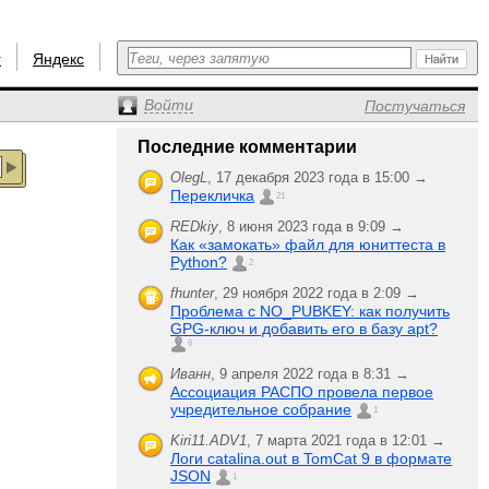
r
Яндекс
Войти
Постучаться
Последние комментарии
OlegL
,
17 декабря 2023 года в 15:00 →
Перекличка
21
REDkiy
,
8 июня 2023 года в 9:09 →
Как «замокать» файл для юниттеста в
Python?
2
fhunter
,
29 ноября 2022 года в 2:09 →
Проблема с NO_PUBKEY: как получить
GPG-ключ и добавить его в базу apt?
6
Иванн
,
9 апреля 2022 года в 8:31 →
Ассоциация РАСПО провела первое
учредительное собрание
1
Kiri11.ADV1
,
7 марта 2021 года в 12:01 →
Логи catalina.out в TomCat 9 в формате
JSON
1