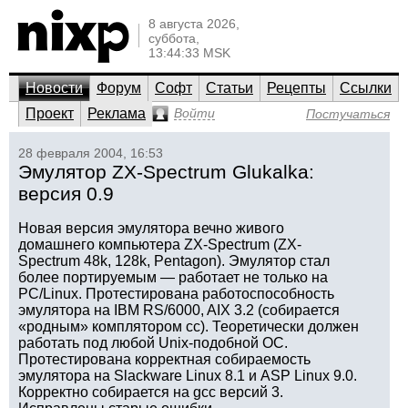
8 августа 2026,
суббота,
13:44:33 MSK
Новости
Форум
Софт
Статьи
Рецепты
Ссылки
Проект
Реклама
Войти
Постучаться
28 февраля 2004, 16:53
Эмулятор ZX-Spectrum Glukalka:
версия 0.9
Новая версия эмулятора вечно живого
домашнего компьютера ZX-Spectrum (ZX-
Spectrum 48k, 128k, Pentagon). Эмулятор стал
более портируемым — работает не только на
PC/Linux. Протестирована работоспособность
эмулятора на IBM RS/6000, AIX 3.2 (собирается
«родным» комплятором cc). Теоретически должен
работать под любой Unix-подобной ОС.
Протестирована корректная собираемость
эмулятора на Slackware Linux 8.1 и ASP Linux 9.0.
Корректно собирается на gcc версий 3.