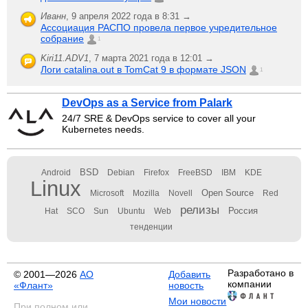
Иванн
,
9 апреля 2022 года в 8:31 →
Ассоциация РАСПО провела первое учредительное
собрание
1
Kiri11.ADV1
,
7 марта 2021 года в 12:01 →
Логи catalina.out в TomCat 9 в формате JSON
1
DevOps as a Service from Palark
24/7 SRE & DevOps service to cover all your
Kubernetes needs.
BSD
Android
Debian
Firefox
FreeBSD
IBM
KDE
Linux
Open Source
Microsoft
Mozilla
Novell
Red
релизы
Россия
Hat
SCO
Sun
Ubuntu
Web
тенденции
Разработано в
© 2001—2026
АО
Добавить
компании
«Флант»
новость
Мои новости
При полном или