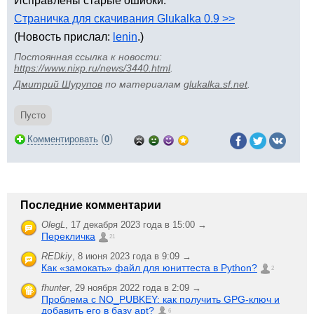
Исправлены старые ошибки.
Страничка для скачивания Glukalka 0.9 >>
(Новость прислал:
lenin
.)
Постоянная ссылка к новости:
https://www.nixp.ru/news/3440.html
.
Дмитрий Шурупов
по материалам
glukalka.sf.net
.
Пусто
(
)
Комментировать
0
Последние комментарии
OlegL
,
17 декабря 2023 года в 15:00 →
Перекличка
21
REDkiy
,
8 июня 2023 года в 9:09 →
Как «замокать» файл для юниттеста в Python?
2
fhunter
,
29 ноября 2022 года в 2:09 →
Проблема с NO_PUBKEY: как получить GPG-ключ и
добавить его в базу apt?
6