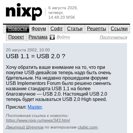
6 августа 2026,
четверг,
14:48:20 MSK
Новости
Форум
Софт
Статьи
Рецепты
Ссылки
Проект
Реклама
Войти
Постучаться
20 августа 2002, 10:00
USB 1.1 = USB 2.0 ?
Хочу обратить ваше внимание на то, что при
покупке USB-девайсов теперь надо быть очень
бдительным. На недавно прошедшем форуме
USB Implementors Forum было решено сменить
название стандарта USB 1.1 на более
благозвучное — USB 2.0. Настоящий USB 2.0
теперь будет называться USB 2.0 High speed.
Прислал:
Master
.
Постоянная ссылка к новости:
https://www.nixp.ru/news/343.html
.
Дмитрий Шурупов
по материалам
clubic.com
.