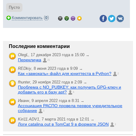
Пусто
(
)
Комментировать
0
Последние комментарии
OlegL
,
17 декабря 2023 года в 15:00 →
Перекличка
21
REDkiy
,
8 июня 2023 года в 9:09 →
Как «замокать» файл для юниттеста в Python?
2
fhunter
,
29 ноября 2022 года в 2:09 →
Проблема с NO_PUBKEY: как получить GPG-ключ и
добавить его в базу apt?
6
Иванн
,
9 апреля 2022 года в 8:31 →
Ассоциация РАСПО провела первое учредительное
собрание
1
Kiri11.ADV1
,
7 марта 2021 года в 12:01 →
Логи catalina.out в TomCat 9 в формате JSON
1