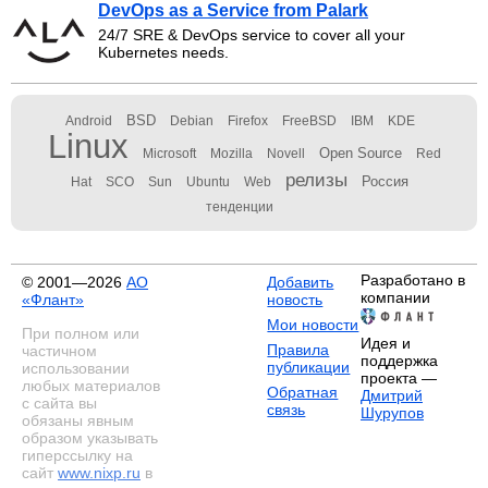
DevOps as a Service from Palark
24/7 SRE & DevOps service to cover all your
Kubernetes needs.
BSD
Android
Debian
Firefox
FreeBSD
IBM
KDE
Linux
Open Source
Microsoft
Mozilla
Novell
Red
релизы
Россия
Hat
SCO
Sun
Ubuntu
Web
тенденции
Разработано в
© 2001—2026
АО
Добавить
компании
«Флант»
новость
Мои новости
При полном или
Идея и
Правила
частичном
поддержка
публикации
использовании
проекта —
любых материалов
Обратная
Дмитрий
с сайта вы
связь
Шурупов
обязаны явным
образом указывать
гиперссылку на
сайт
www.nixp.ru
в