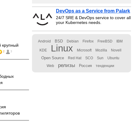
DevOps as a Service from Palark
24/7 SRE & DevOps service to cover all
your Kubernetes needs.
BSD
Android
Debian
Firefox
FreeBSD
IBM
 крупный
Linux
KDE
Microsoft
Mozilla
Novell
2
3
Open Source
Red Hat
SCO
Sun
Ubuntu
релизы
Россия
Web
тенденции
бодных
ся
сия
пиляторов