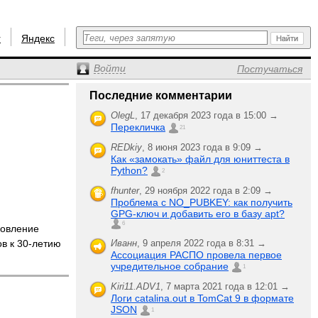
r
Яндекс
Войти
Постучаться
Последние комментарии
OlegL
,
17 декабря 2023 года в 15:00 →
Перекличка
21
REDkiy
,
8 июня 2023 года в 9:09 →
Как «замокать» файл для юниттеста в
Python?
2
fhunter
,
29 ноября 2022 года в 2:09 →
Проблема с NO_PUBKEY: как получить
GPG-ключ и добавить его в базу apt?
6
овление
в к 30-летию
Иванн
,
9 апреля 2022 года в 8:31 →
Ассоциация РАСПО провела первое
учредительное собрание
1
Kiri11.ADV1
,
7 марта 2021 года в 12:01 →
Логи catalina.out в TomCat 9 в формате
JSON
1