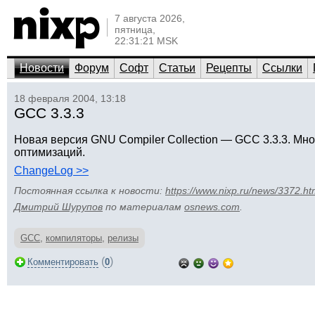
7 августа 2026,
пятница,
22:31:21 MSK
Новости
Форум
Софт
Статьи
Рецепты
Ссылки
18 февраля 2004, 13:18
GCC 3.3.3
Новая версия GNU Compiler Collection — GCC 3.3.3. Мн
оптимизаций.
ChangeLog >>
Постоянная ссылка к новости:
https://www.nixp.ru/news/3372.ht
Дмитрий Шурупов
по материалам
osnews.com
.
GCC
,
компиляторы
,
релизы
(
)
Комментировать
0