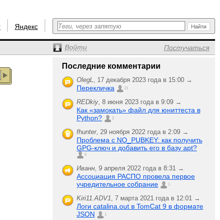
r
Яндекс
Войти
Постучаться
Последние комментарии
OlegL
,
17 декабря 2023 года в 15:00 →
Перекличка
21
REDkiy
,
8 июня 2023 года в 9:09 →
Как «замокать» файл для юниттеста в
Python?
2
fhunter
,
29 ноября 2022 года в 2:09 →
Проблема с NO_PUBKEY: как получить
GPG-ключ и добавить его в базу apt?
6
Иванн
,
9 апреля 2022 года в 8:31 →
Ассоциация РАСПО провела первое
учредительное собрание
1
Kiri11.ADV1
,
7 марта 2021 года в 12:01 →
Логи catalina.out в TomCat 9 в формате
JSON
1