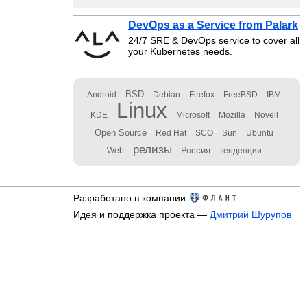
DevOps as a Service from Palark
24/7 SRE & DevOps service to cover all
your Kubernetes needs.
BSD
Android
Debian
Firefox
FreeBSD
IBM
Linux
KDE
Microsoft
Mozilla
Novell
Open Source
Red Hat
SCO
Sun
Ubuntu
релизы
Россия
Web
тенденции
Разработано в компании
Идея и поддержка проекта —
Дмитрий Шурупов