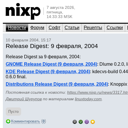
7 августа 2026,
пятница,
14:33:33 MSK
Новости
Форум
Софт
Статьи
Рецепты
Ссылки
10 февраля 2004, 15:17
Release Digest: 9 февраля, 2004
Release Digest за 9 февраля, 2004:
GNOME Release Digest (9 февраля, 2004)
: Dlume 0.2.0, 
KDE Release Digest (9 февраля, 2004)
: kdecvs-build 0.4
0.6.0 final.
Distributions Release Digest (9 февраля, 2004)
: Knoppix
Постоянная ссылка к новости:
https://www.nixp.ru/news/3317.ht
Дмитрий Шурупов
по материалам
linuxtoday.com
.
Пусто
(
)
Комментировать
0