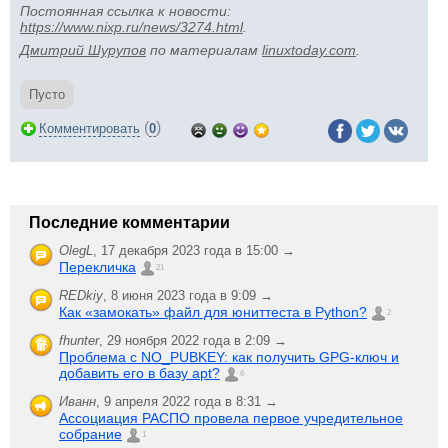
Постоянная ссылка к новости:
https://www.nixp.ru/news/3274.html
.
Дмитрий Шурупов
по материалам
linuxtoday.com
.
Пусто
(
)
Комментировать
0
Последние комментарии
OlegL
,
17 декабря 2023 года в 15:00 →
Перекличка
21
REDkiy
,
8 июня 2023 года в 9:09 →
Как «замокать» файл для юниттеста в Python?
2
fhunter
,
29 ноября 2022 года в 2:09 →
Проблема с NO_PUBKEY: как получить GPG-ключ и
добавить его в базу apt?
6
Иванн
,
9 апреля 2022 года в 8:31 →
Ассоциация РАСПО провела первое учредительное
собрание
1