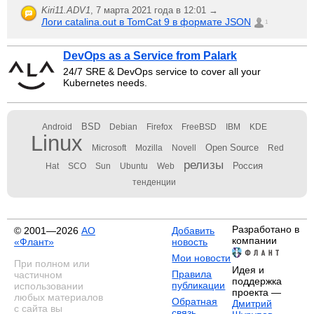
Kiri11.ADV1
,
7 марта 2021 года в 12:01 →
Логи catalina.out в TomCat 9 в формате JSON
1
DevOps as a Service from Palark
24/7 SRE & DevOps service to cover all your
Kubernetes needs.
BSD
Android
Debian
Firefox
FreeBSD
IBM
KDE
Linux
Open Source
Microsoft
Mozilla
Novell
Red
релизы
Россия
Hat
SCO
Sun
Ubuntu
Web
тенденции
Разработано в
© 2001—2026
АО
Добавить
компании
«Флант»
новость
Мои новости
При полном или
Идея и
Правила
частичном
поддержка
публикации
использовании
проекта —
любых материалов
Обратная
Дмитрий
с сайта вы
связь