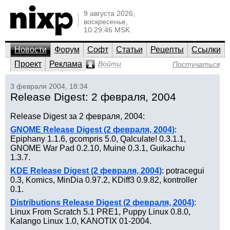
9 августа 2026,
воскресенье,
10:29:46 MSK
Новости
Форум
Софт
Статьи
Рецепты
Ссылки
Проект
Реклама
Войти
Постучаться
3 февраля 2004, 18:34
Release Digest: 2 февраля, 2004
Release Digest за 2 февраля, 2004:
GNOME Release Digest (2 февраля, 2004)
:
Epiphany 1.1.6, gcompris 5.0, Qalculate! 0.3.1.1,
GNOME War Pad 0.2.10, Muine 0.3.1, Guikachu
1.3.7.
KDE Release Digest (2 февраля, 2004)
: potracegui
0.3, Komics, MinDia 0.97.2, KDiff3 0.9.82, kontroller
0.1.
Distributions Release Digest (2 февраля, 2004)
:
Linux From Scratch 5.1 PRE1, Puppy Linux 0.8.0,
Kalango Linux 1.0, KANOTIX 01-2004.