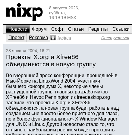
8 августа 2026,
суббота,
16:19:19 MSK
Новости
Форум
Софт
Статьи
Рецепты
Ссылки
Проект
Реклама
Войти
Постучаться
23 января 2004, 16:21
Проекты X.org и Xfree86
объединяются в новую группу
Во вчерашней пресс-конференции, прошедшей в
Нью-Йорке на LinuxWorld 2004, участники
бывшего консорциума X, некоторые члены
распущенной группы главных разработчиков
XFree86 и Havoc Pennington из freedesktop.org
заявили, что проекты X.org и XFree86
объединяются, а новая группа будет работать над
созданием «не просто более приятного для глаза,
но и более функционального» X Window Manager
для UNIX и Linux. Другой новостью стало то, что
отныне с наибольшим рвением будет проходить