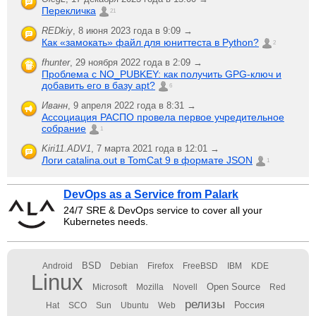
Перекличка
21
REDkiy
,
8 июня 2023 года в 9:09 →
Как «замокать» файл для юниттеста в Python?
2
fhunter
,
29 ноября 2022 года в 2:09 →
Проблема с NO_PUBKEY: как получить GPG-ключ и
добавить его в базу apt?
6
Иванн
,
9 апреля 2022 года в 8:31 →
Ассоциация РАСПО провела первое учредительное
собрание
1
Kiri11.ADV1
,
7 марта 2021 года в 12:01 →
Логи catalina.out в TomCat 9 в формате JSON
1
DevOps as a Service from Palark
24/7 SRE & DevOps service to cover all your
Kubernetes needs.
BSD
Android
Debian
Firefox
FreeBSD
IBM
KDE
Linux
Open Source
Microsoft
Mozilla
Novell
Red
релизы
Россия
Hat
SCO
Sun
Ubuntu
Web