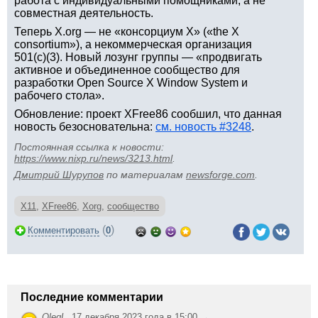
работа с индивидуальными помощниками, а не
совместная деятельность.
Теперь X.org — не «консорциум X» («the X
consortium»), а некоммерческая организация
501(c)(3). Новый лозунг группы — «продвигать
активное и объединенное сообщество для
разработки Open Source X Window System и
рабочего стола».
Обновление: проект XFree86 сообшил, что данная
новость безосновательна:
см. новость #3248
.
Постоянная ссылка к новости:
https://www.nixp.ru/news/3213.html
.
Дмитрий Шурупов
по материалам
newsforge.com
.
X11
,
XFree86
,
Xorg
,
сообщество
(
)
Комментировать
0
Последние комментарии
OlegL
,
17 декабря 2023 года в 15:00 →