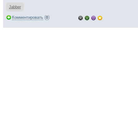
Jabber
(
)
Комментировать
0