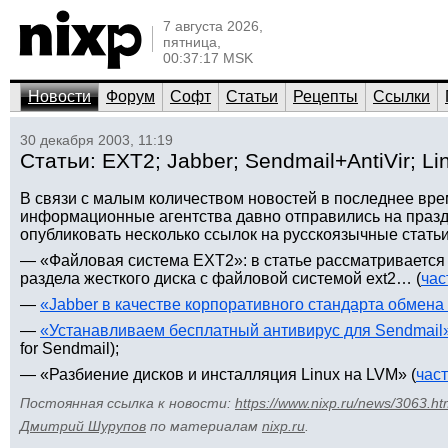
7 августа 2026,
пятница,
00:37:17 MSK
Новости
Форум
Софт
Статьи
Рецепты
Ссылки
30 декабря 2003, 11:19
Статьи: EXT2; Jabber; Sendmail+AntiVir; L
В связи с малым количеством новостей в последнее вр
информационные агентства давно отправились на празд
опубликовать несколько ссылок на русскоязычные статьи
— «Файловая система EXT2»: в статье рассматривается
раздела жесткого диска с файловой системой ext2… (
час
—
«Jabber в качестве корпоративного стандарта обмен
—
«Устанавливаем бесплатный антивирус для Sendmail
for Sendmail);
— «Разбиение дисков и инсталляция Linux на LVM» (
част
Постоянная ссылка к новости:
https://www.nixp.ru/news/3063.ht
Дмитрий Шурупов
по материалам
nixp.ru
.