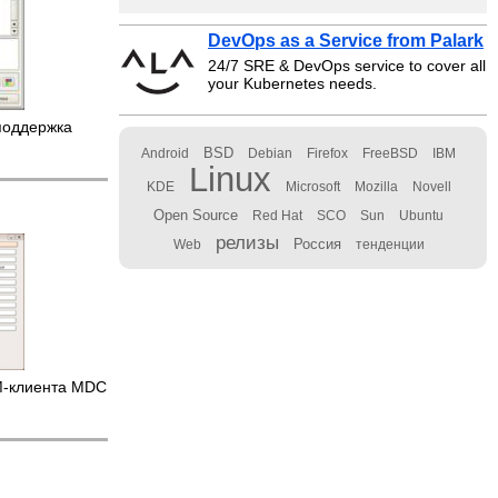
DevOps as a Service from Palark
24/7 SRE & DevOps service to cover all
your Kubernetes needs.
оддержка
BSD
Android
Debian
Firefox
FreeBSD
IBM
Linux
KDE
Microsoft
Mozilla
Novell
Open Source
Red Hat
SCO
Sun
Ubuntu
релизы
Россия
Web
тенденции
M-клиента MDC