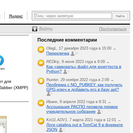
r
Яндекс
Войти
Постучаться
Последние комментарии
OlegL
,
17 декабря 2023 года в 15:00 →
Перекличка
21
REDkiy
,
8 июня 2023 года в 9:09 →
Как «замокать» файл для юниттеста в
Python?
2
fhunter
,
29 ноября 2022 года в 2:09 →
т для
Проблема с NO_PUBKEY: как получить
 Jabber (XMPP)
GPG-ключ и добавить его в базу apt?
6
Иванн
,
9 апреля 2022 года в 8:31 →
Ассоциация РАСПО провела первое
учредительное собрание
1
Kiri11.ADV1
,
7 марта 2021 года в 12:01 →
Логи catalina.out в TomCat 9 в формате
JSON
1