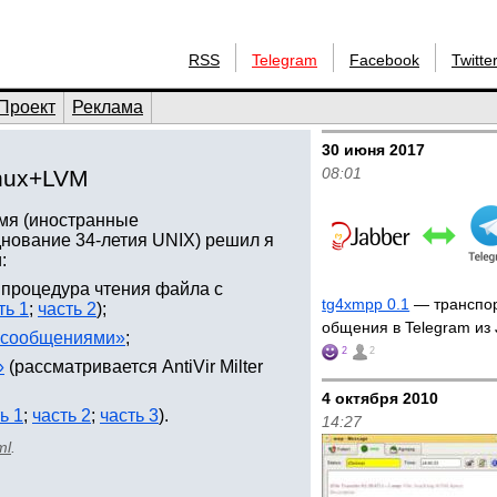
RSS
Telegram
Facebook
Twitte
Проект
Реклама
30 июня 2017
08:01
inux+LVM
емя (иностранные
нование 34-летия UNIX) решил я
:
 процедура чтения файла c
tg4xmpp 0.1
— транспор
ть 1
;
часть 2
);
общения в Telegram из
а сообщениями»
;
2
2
»
(рассматривается AntiVir Milter
4 октября 2010
ь 1
;
часть 2
;
часть 3
).
14:27
ml
.