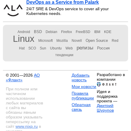
DevOps as a Service from Palark
24/7 SRE & DevOps service to cover all your
Kubernetes needs.
BSD
Android
Debian
Firefox
FreeBSD
IBM
KDE
Linux
Open Source
Microsoft
Mozilla
Novell
Red
релизы
Россия
Hat
SCO
Sun
Ubuntu
Web
тенденции
Разработано в
© 2001—2026
АО
Добавить
компании
«Флант»
новость
Мои новости
При полном или
Идея и
Правила
частичном
поддержка
публикации
использовании
проекта —
любых материалов
Обратная
Дмитрий
с сайта вы
связь
Шурупов
обязаны явным
образом указывать
гиперссылку на
сайт
www.nixp.ru
в