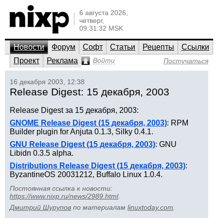
6 августа 2026,
четверг,
09:31:32 MSK
Новости
Форум
Софт
Статьи
Рецепты
Ссылки
Проект
Реклама
Войти
Постучаться
16 декабря 2003, 12:38
Release Digest: 15 декабря, 2003
Release Digest за 15 декабря, 2003:
GNOME Release Digest (15 декабря, 2003)
: RPM
Builder plugin for Anjuta 0.1.3, Silky 0.4.1.
GNU Release Digest (15 декабря, 2003)
: GNU
Libidn 0.3.5 alpha.
Distributions Release Digest (15 декабря, 2003)
:
ByzantineOS 20031212, Buffalo Linux 1.0.4.
Постоянная ссылка к новости:
https://www.nixp.ru/news/2989.html
.
Дмитрий Шурупов
по материалам
linuxtoday.com
.