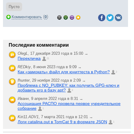
Пусто
(
)
Комментировать
0
Последние комментарии
OlegL
,
17 декабря 2023 года в 15:00 →
Перекличка
21
REDkiy
,
8 июня 2023 года в 9:09 →
Как «замокать» файл для юниттеста в Python?
2
fhunter
,
29 ноября 2022 года в 2:09 →
Проблема с NO_PUBKEY: как получить GPG-ключ и
добавить его в базу apt?
6
Иванн
,
9 апреля 2022 года в 8:31 →
Ассоциация РАСПО провела первое учредительное
собрание
1
Kiri11.ADV1
,
7 марта 2021 года в 12:01 →
Логи catalina.out в TomCat 9 в формате JSON
1