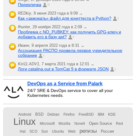
Перекличка
21
REDkiy
,
8 июня 2023 года в 9:09 →
Как «замокать» файл для юниттеста в Python?
2
fhunter
,
29 ноября 2022 года в 2:09 →
Проблема с NO_PUBKEY: как получить GPG-ключ и
добавить его в базу apt?
6
Иванн
,
9 апреля 2022 года в 8:31 →
Ассоциация РАСПО провела первое учредительное
собрание
1
Kiri11.ADV1
,
7 марта 2021 года в 12:01 →
Логи catalina.out в TomCat 9 в формате JSON
1
DevOps as a Service from Palark
24/7 SRE & DevOps service to cover all your
Kubernetes needs.
BSD
Android
Debian
Firefox
FreeBSD
IBM
KDE
Linux
Open Source
Microsoft
Mozilla
Novell
Red
релизы
Россия
Hat
SCO
Sun
Ubuntu
Web