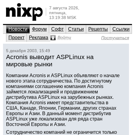
7 августа 2026,
пятница,
13:19:38 MSK
Новости
Форум
Софт
Статьи
Рецепты
Ссылки
Проект
Реклама
Войти
Постучаться
5 декабря 2003, 15:49
Acronis выводит ASPLinux на
мировые рынки
Компании Acronis и ASPLinux объявляют о начале
нового этапа сотрудничества. По достигнутому
компаниями соглашению компания Acronis
займется локализацией и продвижением
дистрибутива ASPLinux на зарубежных рынках.
Компания Acronis имеет представительства в
США, Канаде, Японии, Германии, других странах
Европы и Азии. В данный момент дистрибутив
ASPLinux уже локализован для ряда стран
Восточной Европы и Азии.
Сотрудничество компаний не ограничится только