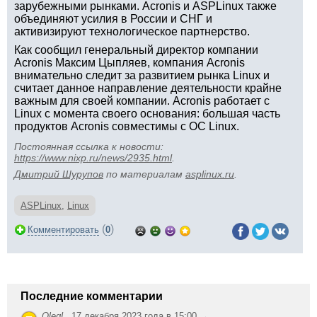
зарубежными рынками. Acronis и ASPLinux также
объединяют усилия в России и СНГ и
активизируют технологическое партнерство.
Как сообщил генеральный директор компании
Acronis Максим Цыпляев, компания Acronis
внимательно следит за развитием рынка Linux и
считает данное направление деятельности крайне
важным для своей компании. Acronis работает с
Linux с момента своего основания: большая часть
продуктов Acronis совместимы с ОС Linux.
Постоянная ссылка к новости:
https://www.nixp.ru/news/2935.html
.
Дмитрий Шурупов
по материалам
asplinux.ru
.
ASPLinux
,
Linux
(
)
Комментировать
0
Последние комментарии
OlegL
,
17 декабря 2023 года в 15:00 →