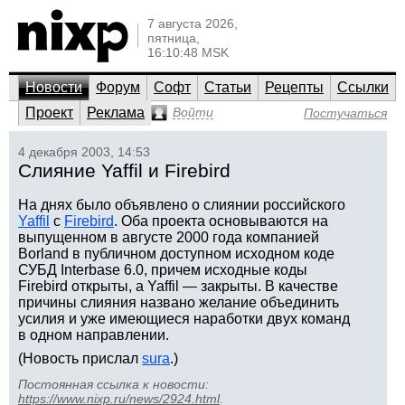
7 августа 2026,
пятница,
16:10:48 MSK
Новости
Форум
Софт
Статьи
Рецепты
Ссылки
Проект
Реклама
Войти
Постучаться
4 декабря 2003, 14:53
Слияние Yaffil и Firebird
На днях было объявлено о слиянии российского
Yaffil
с
Firebird
. Оба проекта основываются на
выпущенном в августе 2000 года компанией
Borland в публичном доступном исходном коде
СУБД Interbase 6.0, причем исходные коды
Firebird открыты, а Yaffil — закрыты. В качестве
причины слияния названо желание объединить
усилия и уже имеющиеся наработки двух команд
в одном направлении.
(Новость прислал
sura
.)
Постоянная ссылка к новости:
https://www.nixp.ru/news/2924.html
.