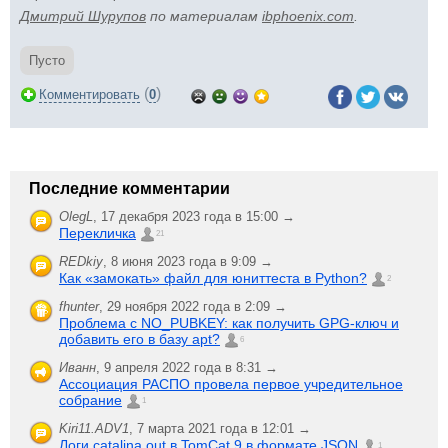
Дмитрий Шурупов
по материалам
ibphoenix.com
.
Пусто
(
)
Комментировать
0
Последние комментарии
OlegL
,
17 декабря 2023 года в 15:00 →
Перекличка
21
REDkiy
,
8 июня 2023 года в 9:09 →
Как «замокать» файл для юниттеста в Python?
2
fhunter
,
29 ноября 2022 года в 2:09 →
Проблема с NO_PUBKEY: как получить GPG-ключ и
добавить его в базу apt?
6
Иванн
,
9 апреля 2022 года в 8:31 →
Ассоциация РАСПО провела первое учредительное
собрание
1
Kiri11.ADV1
,
7 марта 2021 года в 12:01 →
Логи catalina.out в TomCat 9 в формате JSON
1