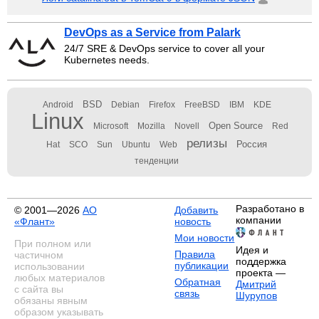
DevOps as a Service from Palark
24/7 SRE & DevOps service to cover all your
Kubernetes needs.
BSD
Android
Debian
Firefox
FreeBSD
IBM
KDE
Linux
Open Source
Microsoft
Mozilla
Novell
Red
релизы
Россия
Hat
SCO
Sun
Ubuntu
Web
тенденции
Разработано в
© 2001—2026
АО
Добавить
компании
«Флант»
новость
Мои новости
При полном или
Идея и
Правила
частичном
поддержка
публикации
использовании
проекта —
любых материалов
Обратная
Дмитрий
с сайта вы
связь
Шурупов
обязаны явным
образом указывать