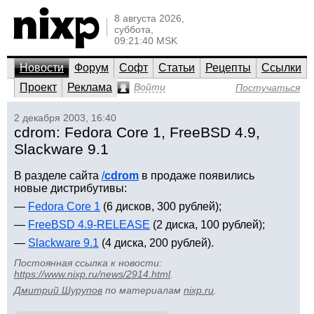
8 августа 2026,
суббота,
09:21:40 MSK
Новости
Форум
Софт
Статьи
Рецепты
Ссылки
Проект
Реклама
Войти
Постучаться
2 декабря 2003, 16:40
cdrom: Fedora Core 1, FreeBSD 4.9,
Slackware 9.1
В разделе сайта
/
cdrom
в продаже появились
новые дистрибутивы:
—
Fedora Core 1
(6 дисков, 300 рублей);
—
FreeBSD 4.9-RELEASE
(2 диска, 100 рублей);
—
Slackware 9.1
(4 диска, 200 рублей).
Постоянная ссылка к новости:
https://www.nixp.ru/news/2914.html
.
Дмитрий Шурупов
по материалам
nixp.ru
.