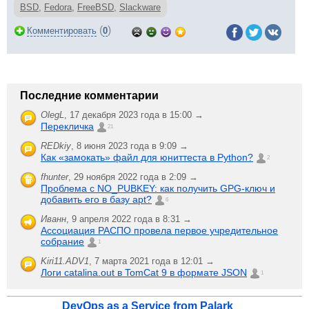
BSD
,
Fedora
,
FreeBSD
,
Slackware
(
)
Комментировать
0
Последние комментарии
OlegL
,
17 декабря 2023 года в 15:00 →
Перекличка
21
REDkiy
,
8 июня 2023 года в 9:09 →
Как «замокать» файл для юниттеста в Python?
2
fhunter
,
29 ноября 2022 года в 2:09 →
Проблема с NO_PUBKEY: как получить GPG-ключ и
добавить его в базу apt?
6
Иванн
,
9 апреля 2022 года в 8:31 →
Ассоциация РАСПО провела первое учредительное
собрание
1
Kiri11.ADV1
,
7 марта 2021 года в 12:01 →
Логи catalina.out в TomCat 9 в формате JSON
1
DevOps as a Service from Palark