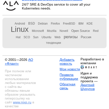
24/7 SRE & DevOps service to cover all your
Kubernetes needs.
BSD
Android
Debian
Firefox
FreeBSD
IBM
KDE
Linux
Open Source
Microsoft
Mozilla
Novell
Red
релизы
Россия
Hat
SCO
Sun
Ubuntu
Web
тенденции
Разработано в
© 2001—2026
АО
Добавить
компании
«Флант»
новость
Мои новости
При полном или
Идея и
Правила
частичном
поддержка
публикации
использовании
проекта —
любых материалов
Обратная
Дмитрий
с сайта вы
связь
Шурупов
обязаны явным
образом указывать
гиперссылку на
сайт
www.nixp.ru
в
качестве