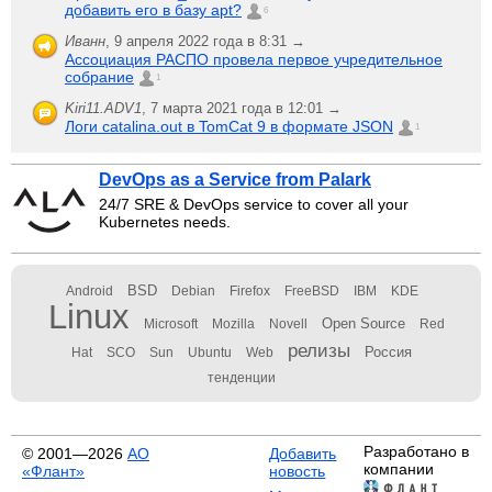
добавить его в базу apt?
6
Иванн
,
9 апреля 2022 года в 8:31 →
Ассоциация РАСПО провела первое учредительное
собрание
1
Kiri11.ADV1
,
7 марта 2021 года в 12:01 →
Логи catalina.out в TomCat 9 в формате JSON
1
DevOps as a Service from Palark
24/7 SRE & DevOps service to cover all your
Kubernetes needs.
BSD
Android
Debian
Firefox
FreeBSD
IBM
KDE
Linux
Open Source
Microsoft
Mozilla
Novell
Red
релизы
Россия
Hat
SCO
Sun
Ubuntu
Web
тенденции
Разработано в
© 2001—2026
АО
Добавить
компании
«Флант»
новость