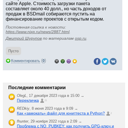
сайте Apple. Стоимость загрузки пакета
составляет около 40 долл., но часть доходов от
продаж в BSDmail собираются пустить на
финансирование проектов с открытым кодом.
Постоянная ссылка к новости:
https://www.nixp.ru/news/2887.html
.
Дмитрий Шурупов
по материалам
osp.ru
.
Пусто
(
)
Комментировать
0
Последние комментарии
OlegL
,
17 декабря 2023 года в 15:00 →
Перекличка
21
REDkiy
,
8 июня 2023 года в 9:09 →
Как «замокать» файл для юниттеста в Python?
2
fhunter
,
29 ноября 2022 года в 2:09 →
Проблема с NO_PUBKEY: как получить GPG-ключ и