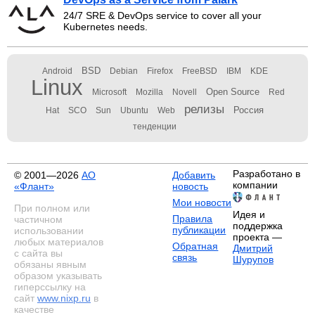
24/7 SRE & DevOps service to cover all your
Kubernetes needs.
BSD
Android
Debian
Firefox
FreeBSD
IBM
KDE
Linux
Open Source
Microsoft
Mozilla
Novell
Red
релизы
Россия
Hat
SCO
Sun
Ubuntu
Web
тенденции
Разработано в
© 2001—2026
АО
Добавить
компании
«Флант»
новость
Мои новости
При полном или
Идея и
Правила
частичном
поддержка
публикации
использовании
проекта —
любых материалов
Обратная
Дмитрий
с сайта вы
связь
Шурупов
обязаны явным
образом указывать
гиперссылку на
сайт
www.nixp.ru
в
качестве