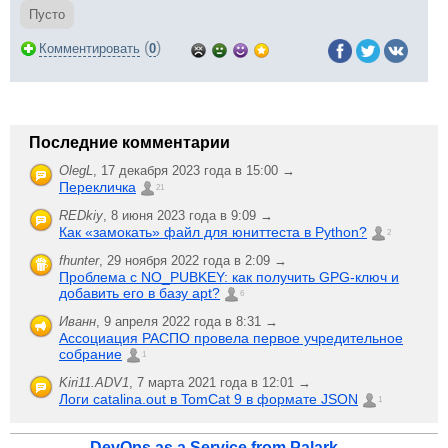
Пусто
(
)
Комментировать
0
Последние комментарии
OlegL
,
17 декабря 2023 года в 15:00 →
Перекличка
21
REDkiy
,
8 июня 2023 года в 9:09 →
Как «замокать» файл для юниттеста в Python?
2
fhunter
,
29 ноября 2022 года в 2:09 →
Проблема с NO_PUBKEY: как получить GPG-ключ и
добавить его в базу apt?
6
Иванн
,
9 апреля 2022 года в 8:31 →
Ассоциация РАСПО провела первое учредительное
собрание
1
Kiri11.ADV1
,
7 марта 2021 года в 12:01 →
Логи catalina.out в TomCat 9 в формате JSON
1
DevOps as a Service from Palark