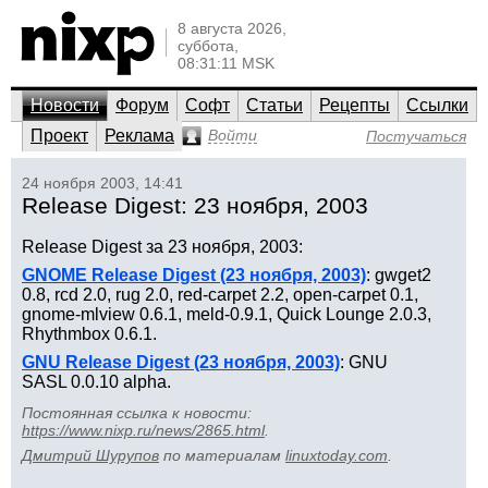
8 августа 2026,
суббота,
08:31:11 MSK
Новости
Форум
Софт
Статьи
Рецепты
Ссылки
Проект
Реклама
Войти
Постучаться
24 ноября 2003, 14:41
Release Digest: 23 ноября, 2003
Release Digest за 23 ноября, 2003:
GNOME Release Digest (23 ноября, 2003)
: gwget2
0.8, rcd 2.0, rug 2.0, red-carpet 2.2, open-carpet 0.1,
gnome-mlview 0.6.1, meld-0.9.1, Quick Lounge 2.0.3,
Rhythmbox 0.6.1.
GNU Release Digest (23 ноября, 2003)
: GNU
SASL 0.0.10 alpha.
Постоянная ссылка к новости:
https://www.nixp.ru/news/2865.html
.
Дмитрий Шурупов
по материалам
linuxtoday.com
.