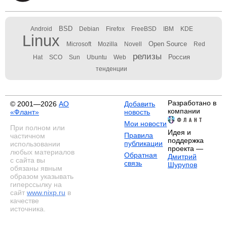
BSD
Android
Debian
Firefox
FreeBSD
IBM
KDE
Linux
Open Source
Microsoft
Mozilla
Novell
Red
релизы
Россия
Hat
SCO
Sun
Ubuntu
Web
тенденции
Разработано в
© 2001—2026
АО
Добавить
компании
«Флант»
новость
Мои новости
При полном или
Идея и
Правила
частичном
поддержка
публикации
использовании
проекта —
любых материалов
Обратная
Дмитрий
с сайта вы
связь
Шурупов
обязаны явным
образом указывать
гиперссылку на
сайт
www.nixp.ru
в
качестве
источника.