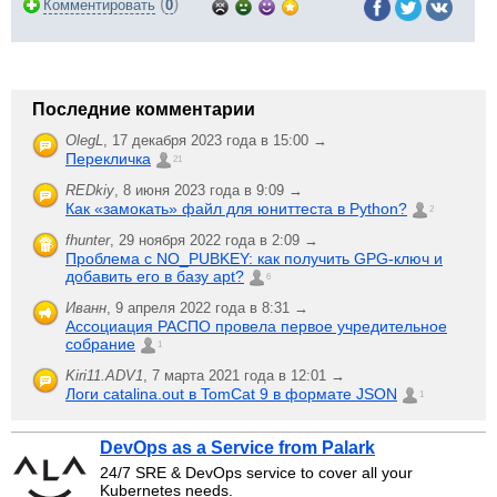
(
)
Комментировать
0
Последние комментарии
OlegL
,
17 декабря 2023 года в 15:00 →
Перекличка
21
REDkiy
,
8 июня 2023 года в 9:09 →
Как «замокать» файл для юниттеста в Python?
2
fhunter
,
29 ноября 2022 года в 2:09 →
Проблема с NO_PUBKEY: как получить GPG-ключ и
добавить его в базу apt?
6
Иванн
,
9 апреля 2022 года в 8:31 →
Ассоциация РАСПО провела первое учредительное
собрание
1
Kiri11.ADV1
,
7 марта 2021 года в 12:01 →
Логи catalina.out в TomCat 9 в формате JSON
1
DevOps as a Service from Palark
24/7 SRE & DevOps service to cover all your
Kubernetes needs.