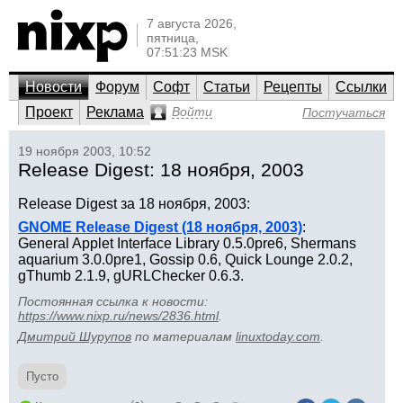
7 августа 2026,
пятница,
07:51:23 MSK
Новости
Форум
Софт
Статьи
Рецепты
Ссылки
Проект
Реклама
Войти
Постучаться
19 ноября 2003, 10:52
Release Digest: 18 ноября, 2003
Release Digest за 18 ноября, 2003:
GNOME Release Digest (18 ноября, 2003)
:
General Applet Interface Library 0.5.0pre6, Shermans
aquarium 3.0.0pre1, Gossip 0.6, Quick Lounge 2.0.2,
gThumb 2.1.9, gURLChecker 0.6.3.
Постоянная ссылка к новости:
https://www.nixp.ru/news/2836.html
.
Дмитрий Шурупов
по материалам
linuxtoday.com
.
Пусто