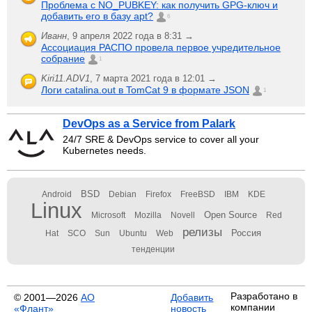
Проблема с NO_PUBKEY: как получить GPG-ключ и
добавить его в базу apt?
6
Иванн
,
9 апреля 2022 года в 8:31 →
Ассоциация РАСПО провела первое учредительное
собрание
1
Kiri11.ADV1
,
7 марта 2021 года в 12:01 →
Логи catalina.out в TomCat 9 в формате JSON
1
DevOps as a Service from Palark
24/7 SRE & DevOps service to cover all your
Kubernetes needs.
BSD
Android
Debian
Firefox
FreeBSD
IBM
KDE
Linux
Open Source
Microsoft
Mozilla
Novell
Red
релизы
Россия
Hat
SCO
Sun
Ubuntu
Web
тенденции
Разработано в
© 2001—2026
АО
Добавить
компании
«Флант»
новость