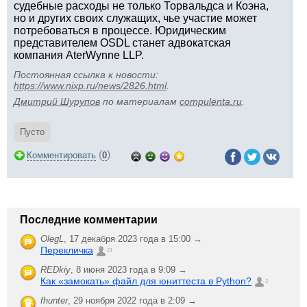
судебные расходы не только Торвальдса и Коэна,
но и других своих служащих, чье участие может
потребоваться в процессе. Юридическим
представителем OSDL станет адвокатская
компания AterWynne LLP.
Постоянная ссылка к новости:
https://www.nixp.ru/news/2826.html
.
Дмитрий Шурупов
по материалам
compulenta.ru
.
Пусто
(
)
Комментировать
0
Последние комментарии
OlegL
,
17 декабря 2023 года в 15:00 →
Перекличка
21
REDkiy
,
8 июня 2023 года в 9:09 →
Как «замокать» файл для юниттеста в Python?
2
fhunter
,
29 ноября 2022 года в 2:09 →