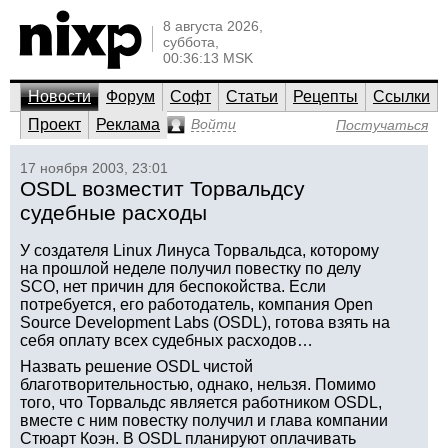
8 августа 2026,
суббота,
00:36:13 MSK
Новости
Форум
Софт
Статьи
Рецепты
Ссылки
Проект
Реклама
Войти
Постучаться
17 ноября 2003, 23:01
OSDL возместит Торвальдсу
судебные расходы
У создателя Linux Линуса Торвальдса, которому
на прошлой неделе получил повестку по делу
SCO, нет причин для беспокойства. Если
потребуется, его работодатель, компания Open
Source Development Labs (OSDL), готова взять на
себя оплату всех судебных расходов…
Назвать решение OSDL чистой
благотворительностью, однако, нельзя. Помимо
того, что Торвальдс является работником OSDL,
вместе с ним повестку получил и глава компании
Стюарт Коэн. В OSDL планируют оплачивать