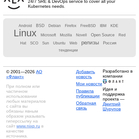
24/7 SRE & DevOps service to cover all your
Kubernetes needs.
BSD
Android
Debian
Firefox
FreeBSD
IBM
KDE
Linux
Open Source
Microsoft
Mozilla
Novell
Red
релизы
Россия
Hat
SCO
Sun
Ubuntu
Web
тенденции
Разработано в
© 2001—2026
АО
Добавить
компании
«Флант»
новость
Мои новости
При полном или
Идея и
Правила
частичном
поддержка
публикации
использовании
проекта —
любых материалов
Обратная
Дмитрий
с сайта вы
связь
Шурупов
обязаны явным
образом указывать
гиперссылку на
сайт
www.nixp.ru
в
качестве
источника.