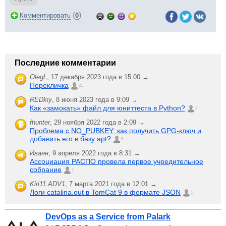
(
)
Комментировать
0
Последние комментарии
OlegL
,
17 декабря 2023 года в 15:00 →
Перекличка
21
REDkiy
,
8 июня 2023 года в 9:09 →
Как «замокать» файл для юниттеста в Python?
2
fhunter
,
29 ноября 2022 года в 2:09 →
Проблема с NO_PUBKEY: как получить GPG-ключ и
добавить его в базу apt?
6
Иванн
,
9 апреля 2022 года в 8:31 →
Ассоциация РАСПО провела первое учредительное
собрание
1
Kiri11.ADV1
,
7 марта 2021 года в 12:01 →
Логи catalina.out в TomCat 9 в формате JSON
1
DevOps as a Service from Palark