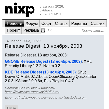
8 августа 2026,
суббота,
20:20:09 MSK
Новости
Форум
Софт
Статьи
Рецепты
Ссылки
Проект
Реклама
Войти
Постучаться
14 ноября 2003, 11:20
Release Digest: 13 ноября, 2003
Release Digest за 13 ноября, 2003:
GNOME Release Digest (13 ноября, 2003)
: XML
Security Library 1.2.2, Narim 0.2.
KDE Release Digest (13 ноября, 2003)
: Shut
Down-O-Matik 0.1.1beta, OpenOffice.org Quickstarter
2.0.3, KAlarm2 0.9.6a, FlexPlaylist 0.4.7.
Постоянная ссылка к новости:
https://www.nixp.ru/news/2805.html
.
Дмитрий Шурупов
по материалам
linuxtoday.com
.
Пусто