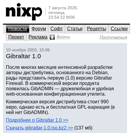
7 августа 2026,
пятница,
23:54:22 MSK
Новости
Форум
Софт
Статьи
Рецепты
Ссылки
Проект
Реклама
Войти
Постучаться
10 ноября 2003, 15:06
Gibraltar 1.0
После многих месяцев интенсивной разработки
авторы дистрибутива, основанного на Debian,
рады представить первую (1.0) версию Gibraltar
Firewall. В коммерческой версии продукта
появилась GibADMIN — дружелюбная и удобная
web-основанная конфигурационная утилита.
Коммерческая версия дистрибутива стоит 990
евро, однако есть и бесплатная GPL-вариация (в
ней нет GibADMIN).
Подробнее о Gibraltar 1.0 >>
Скачать gibraltar-1.0.iso.bz2 >>
(137 мб)