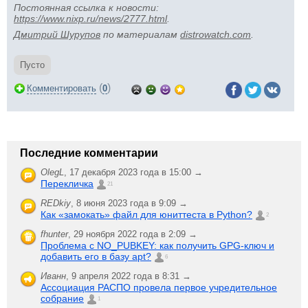
Постоянная ссылка к новости:
https://www.nixp.ru/news/2777.html
.
Дмитрий Шурупов
по материалам
distrowatch.com
.
Пусто
(
)
Комментировать
0
Последние комментарии
OlegL
,
17 декабря 2023 года в 15:00 →
Перекличка
21
REDkiy
,
8 июня 2023 года в 9:09 →
Как «замокать» файл для юниттеста в Python?
2
fhunter
,
29 ноября 2022 года в 2:09 →
Проблема с NO_PUBKEY: как получить GPG-ключ и
добавить его в базу apt?
6
Иванн
,
9 апреля 2022 года в 8:31 →
Ассоциация РАСПО провела первое учредительное
собрание
1