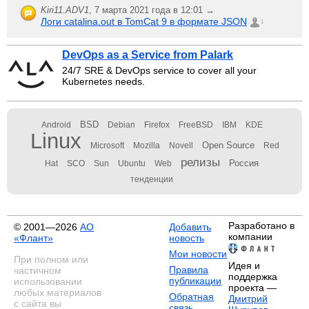
Kiri11.ADV1
,
7 марта 2021 года в 12:01 →
Логи catalina.out в TomCat 9 в формате JSON
1
DevOps as a Service from Palark
24/7 SRE & DevOps service to cover all your
Kubernetes needs.
BSD
Android
Debian
Firefox
FreeBSD
IBM
KDE
Linux
Open Source
Microsoft
Mozilla
Novell
Red
релизы
Россия
Hat
SCO
Sun
Ubuntu
Web
тенденции
Разработано в
© 2001—2026
АО
Добавить
компании
«Флант»
новость
Мои новости
При полном или
Идея и
Правила
частичном
поддержка
публикации
использовании
проекта —
любых материалов
Обратная
Дмитрий
с сайта вы
связь