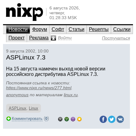
6 августа 2026,
четверг,
01:28:33 MSK
Новости
Форум
Софт
Статьи
Рецепты
Ссылки
Проект
Реклама
Войти
Постучаться
9 августа 2002, 10:00
ASPLinux 7.3
На 15 августа намечен выход новой версии
российского дистрибутива ASPLinux 7.3.
Постоянная ссылка к новости:
https://www.nixp.ru/news/277.html
.
anonymous
по материалам
linux.ru
.
ASPLinux
,
Linux
(
)
Комментировать
0