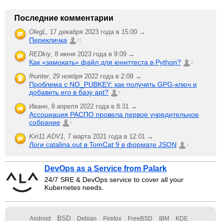
Последние комментарии
OlegL
,
17 декабря 2023 года в 15:00 →
Перекличка
21
REDkiy
,
8 июня 2023 года в 9:09 →
Как «замокать» файл для юниттеста в Python?
2
fhunter
,
29 ноября 2022 года в 2:09 →
Проблема с NO_PUBKEY: как получить GPG-ключ и
добавить его в базу apt?
6
Иванн
,
9 апреля 2022 года в 8:31 →
Ассоциация РАСПО провела первое учредительное
собрание
1
Kiri11.ADV1
,
7 марта 2021 года в 12:01 →
Логи catalina.out в TomCat 9 в формате JSON
1
DevOps as a Service from Palark
24/7 SRE & DevOps service to cover all your
Kubernetes needs.
BSD
Android
Debian
Firefox
FreeBSD
IBM
KDE