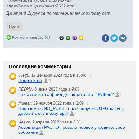
Постоянная ссылка к новости:
https://www.nixp.ru/news/2612.html
.
Дмитрий Шурупов
по материалам
linuxtoday.com
.
Пусто
(
)
Комментировать
0
Последние комментарии
OlegL
,
17 декабря 2023 года в 15:00 →
Перекличка
21
REDkiy
,
8 июня 2023 года в 9:09 →
Как «замокать» файл для юниттеста в Python?
2
fhunter
,
29 ноября 2022 года в 2:09 →
Проблема с NO_PUBKEY: как получить GPG-ключ и
добавить его в базу apt?
6
Иванн
,
9 апреля 2022 года в 8:31 →
Ассоциация РАСПО провела первое учредительное
собрание
1