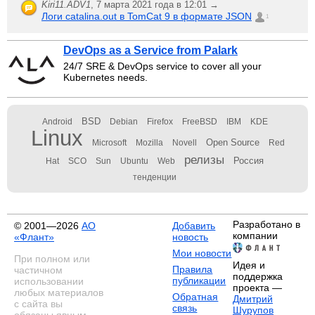
Kiri11.ADV1
,
7 марта 2021 года в 12:01 →
Логи catalina.out в TomCat 9 в формате JSON
1
DevOps as a Service from Palark
24/7 SRE & DevOps service to cover all your
Kubernetes needs.
BSD
Android
Debian
Firefox
FreeBSD
IBM
KDE
Linux
Open Source
Microsoft
Mozilla
Novell
Red
релизы
Россия
Hat
SCO
Sun
Ubuntu
Web
тенденции
Разработано в
© 2001—2026
АО
Добавить
компании
«Флант»
новость
Мои новости
При полном или
Идея и
Правила
частичном
поддержка
публикации
использовании
проекта —
любых материалов
Обратная
Дмитрий
с сайта вы
связь
Шурупов