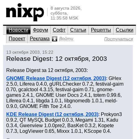
8 августа 2026,
суббота,
11:35:58 MSK
Новости
Форум
Софт
Статьи
Рецепты
Ссылки
Проект
Реклама
Войти
Постучаться
13 октября 2003, 15:22
Release Digest: 12 октября, 2003
Release Digest за 12 октября, 2003:
GNOME Release Digest (12 октября, 2003)
: GHex
2.5.0, Liferea 0.4.0, gURLChecker 0.7.2, festival-gaim
0.70, gcalctool 4.3.15, festival-gaim 0.71, gnome-
games 2.4.1, GNOME User Docs 2.4.1, totem 0.99.6,
Liferea 0.4.1, libgda 1.0.1, libgnomedb 1.0.1, meld-
0.9.0, GNOME Fifth Toe 2.4.0.
KDE Release Digest (12 октября, 2003)
: Prokyon3
0.9.2, QT MySQL Budget 0.0.3, Megami 1.31, Kadu
0.3.4, Gwenview 1.0.0pre2, BasKet 0.3.2, Kopete
0.7.3, LogViewer 0.65, Mixxx 1.0.1, KScope 0.4.