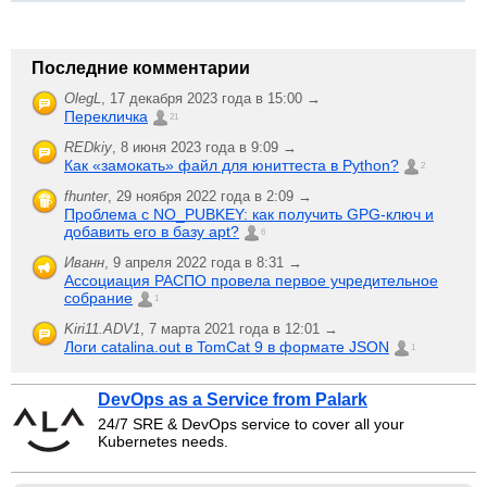
Последние комментарии
OlegL
,
17 декабря 2023 года в 15:00 →
Перекличка
21
REDkiy
,
8 июня 2023 года в 9:09 →
Как «замокать» файл для юниттеста в Python?
2
fhunter
,
29 ноября 2022 года в 2:09 →
Проблема с NO_PUBKEY: как получить GPG-ключ и
добавить его в базу apt?
6
Иванн
,
9 апреля 2022 года в 8:31 →
Ассоциация РАСПО провела первое учредительное
собрание
1
Kiri11.ADV1
,
7 марта 2021 года в 12:01 →
Логи catalina.out в TomCat 9 в формате JSON
1
DevOps as a Service from Palark
24/7 SRE & DevOps service to cover all your
Kubernetes needs.