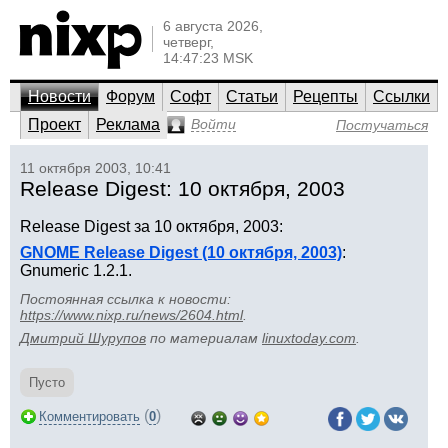
6 августа 2026,
четверг,
14:47:23 MSK
Новости
Форум
Софт
Статьи
Рецепты
Ссылки
Проект
Реклама
Войти
Постучаться
11 октября 2003, 10:41
Release Digest: 10 октября, 2003
Release Digest за 10 октября, 2003:
GNOME Release Digest (10 октября, 2003)
:
Gnumeric 1.2.1.
Постоянная ссылка к новости:
https://www.nixp.ru/news/2604.html
.
Дмитрий Шурупов
по материалам
linuxtoday.com
.
Пусто
(
)
Комментировать
0