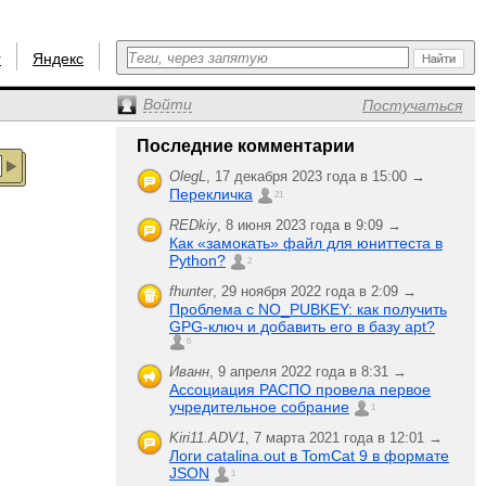
r
Яндекс
Войти
Постучаться
Последние комментарии
OlegL
,
17 декабря 2023 года в 15:00 →
Перекличка
21
REDkiy
,
8 июня 2023 года в 9:09 →
Как «замокать» файл для юниттеста в
Python?
2
fhunter
,
29 ноября 2022 года в 2:09 →
Проблема с NO_PUBKEY: как получить
GPG-ключ и добавить его в базу apt?
6
Иванн
,
9 апреля 2022 года в 8:31 →
Ассоциация РАСПО провела первое
учредительное собрание
1
Kiri11.ADV1
,
7 марта 2021 года в 12:01 →
Логи catalina.out в TomCat 9 в формате
JSON
1