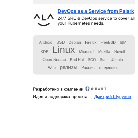
DevOps as a Service from Palark
24/7 SRE & DevOps service to cover all
your Kubernetes needs.
BSD
Android
Debian
Firefox
FreeBSD
IBM
Linux
KDE
Microsoft
Mozilla
Novell
Open Source
Red Hat
SCO
Sun
Ubuntu
релизы
Россия
Web
тенденции
Разработано в компании
Идея и поддержка проекта —
Дмитрий Шурупов