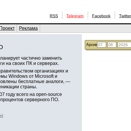
RSS
Telegram
Facebook
Twitte
Проект
Реклама
Архив
О
планирует частично заменить
и на своих ПК и серверах.
правительством организациях и
ы Windows от Microsoft и
ановлены бесплатные аналоги, —
уникации страны.
7 году всего на open-source
 процентов серверного ПО.
ml
.