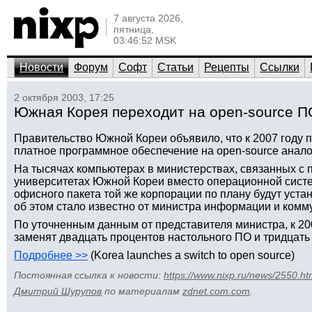
7 августа 2026,
пятница,
03:46:52 MSK
Новости
Форум
Софт
Статьи
Рецепты
Ссылки
2 октября 2003, 17:25
Южная Корея переходит на open-source П
Правительство Южной Кореи объявило, что к 2007 году 
платное программное обеспечение на open-source аналог
На тысячах компьютерах в министерствах, связанных с 
университетах Южной Кореи вместо операционной систем
офисного пакета той же корпорации по плану будут уст
об этом стало известно от министра информации и комм
По уточненным данным от представителя министра, к 200
заменят двадцать процентов настольного ПО и тридцать
Подробнее >>
(Korea launches a switch to open source)
Постоянная ссылка к новости:
https://www.nixp.ru/news/2550.ht
Дмитрий Шурупов
по материалам
zdnet.com.com
.