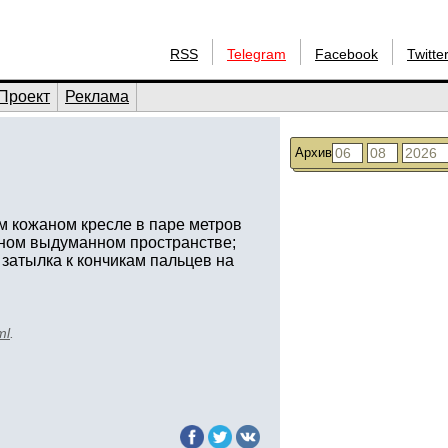
RSS
Telegram
Facebook
Twitte
Проект
Реклама
Архив
м кожаном кресле в паре метров
ачном выдуманном пространстве;
 затылка к кончикам пальцев на
ml
.