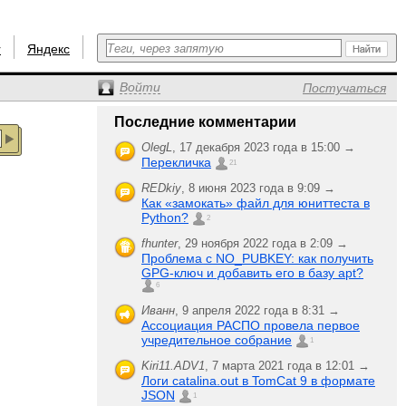
r
Яндекс
Войти
Постучаться
Последние комментарии
OlegL
,
17 декабря 2023 года в 15:00 →
Перекличка
21
REDkiy
,
8 июня 2023 года в 9:09 →
Как «замокать» файл для юниттеста в
Python?
2
fhunter
,
29 ноября 2022 года в 2:09 →
Проблема с NO_PUBKEY: как получить
GPG-ключ и добавить его в базу apt?
6
Иванн
,
9 апреля 2022 года в 8:31 →
Ассоциация РАСПО провела первое
учредительное собрание
1
Kiri11.ADV1
,
7 марта 2021 года в 12:01 →
Логи catalina.out в TomCat 9 в формате
JSON
1