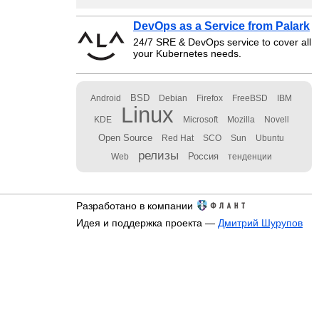
DevOps as a Service from Palark
24/7 SRE & DevOps service to cover all
your Kubernetes needs.
BSD
Android
Debian
Firefox
FreeBSD
IBM
Linux
KDE
Microsoft
Mozilla
Novell
Open Source
Red Hat
SCO
Sun
Ubuntu
релизы
Россия
Web
тенденции
Разработано в компании
Идея и поддержка проекта —
Дмитрий Шурупов