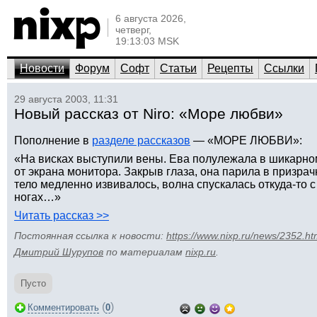
6 августа 2026,
четверг,
19:13:03 MSK
Новости
Форум
Софт
Статьи
Рецепты
Ссылки
29 августа 2003, 11:31
Новый рассказ от Niro: «Море любви»
Пополнение в
разделе рассказов
— «МОРЕ ЛЮБВИ»:
«На висках выступили вены. Ева полулежала в шикарно
от экрана монитора. Закрыв глаза, она парила в призр
тело медленно извивалось, волна спускалась откуда-то с
ногах…»
Читать рассказ >>
Постоянная ссылка к новости:
https://www.nixp.ru/news/2352.ht
Дмитрий Шурупов
по материалам
nixp.ru
.
Пусто
(
)
Комментировать
0