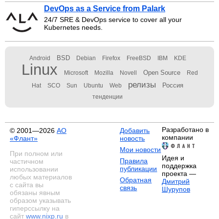
DevOps as a Service from Palark
24/7 SRE & DevOps service to cover all your
Kubernetes needs.
BSD
Android
Debian
Firefox
FreeBSD
IBM
KDE
Linux
Open Source
Microsoft
Mozilla
Novell
Red
релизы
Россия
Hat
SCO
Sun
Ubuntu
Web
тенденции
Разработано в
© 2001—2026
АО
Добавить
компании
«Флант»
новость
Мои новости
При полном или
Идея и
Правила
частичном
поддержка
публикации
использовании
проекта —
любых материалов
Обратная
Дмитрий
с сайта вы
связь
Шурупов
обязаны явным
образом указывать
гиперссылку на
сайт
www.nixp.ru
в