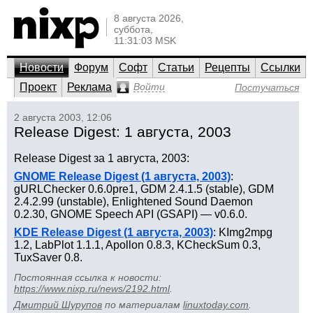
8 августа 2026,
суббота,
11:31:03 MSK
Новости
Форум
Софт
Статьи
Рецепты
Ссылки
Проект
Реклама
Войти
Постучаться
2 августа 2003, 12:06
Release Digest: 1 августа, 2003
Release Digest за 1 августа, 2003:
GNOME Release Digest (1 августа, 2003)
:
gURLChecker 0.6.0pre1, GDM 2.4.1.5 (stable), GDM
2.4.2.99 (unstable), Enlightened Sound Daemon
0.2.30, GNOME Speech API (GSAPI) — v0.6.0.
KDE Release Digest (1 августа, 2003)
: KImg2mpg
1.2, LabPlot 1.1.1, Apollon 0.8.3, KCheckSum 0.3,
TuxSaver 0.8.
Постоянная ссылка к новости:
https://www.nixp.ru/news/2192.html
.
Дмитрий Шурупов
по материалам
linuxtoday.com
.