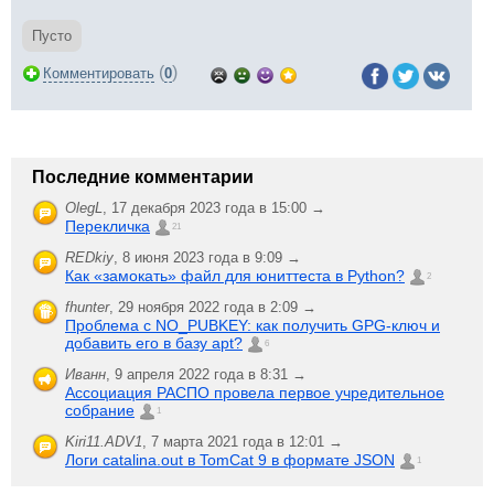
Пусто
(
)
Комментировать
0
Последние комментарии
OlegL
,
17 декабря 2023 года в 15:00 →
Перекличка
21
REDkiy
,
8 июня 2023 года в 9:09 →
Как «замокать» файл для юниттеста в Python?
2
fhunter
,
29 ноября 2022 года в 2:09 →
Проблема с NO_PUBKEY: как получить GPG-ключ и
добавить его в базу apt?
6
Иванн
,
9 апреля 2022 года в 8:31 →
Ассоциация РАСПО провела первое учредительное
собрание
1
Kiri11.ADV1
,
7 марта 2021 года в 12:01 →
Логи catalina.out в TomCat 9 в формате JSON
1