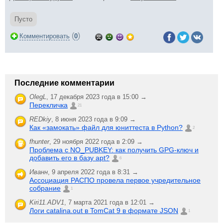
Пусто
(
)
Комментировать
0
Последние комментарии
OlegL
,
17 декабря 2023 года в 15:00 →
Перекличка
21
REDkiy
,
8 июня 2023 года в 9:09 →
Как «замокать» файл для юниттеста в Python?
2
fhunter
,
29 ноября 2022 года в 2:09 →
Проблема с NO_PUBKEY: как получить GPG-ключ и
добавить его в базу apt?
6
Иванн
,
9 апреля 2022 года в 8:31 →
Ассоциация РАСПО провела первое учредительное
собрание
1
Kiri11.ADV1
,
7 марта 2021 года в 12:01 →
Логи catalina.out в TomCat 9 в формате JSON
1