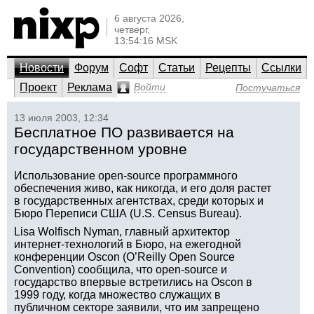
6 августа 2026,
четверг,
13:54:16 MSK
Новости
Форум
Софт
Статьи
Рецепты
Ссылки
Проект
Реклама
Войти
Постучаться
13 июля 2003, 12:34
Бесплатное ПО развивается на
государственном уровне
Использование open-source программного
обеспечения живо, как никогда, и его доля растет
в государственных агентствах, среди которых и
Бюро Переписи США (U.S. Census Bureau).
Lisa Wolfisch Nyman, главный архитектор
интернет-технологий в Бюро, на ежегодной
конференции Oscon (O’Reilly Open Source
Convention) сообщила, что open-source и
государство впервые встретились на Oscon в
1999 году, когда множество служащих в
публичном секторе заявили, что им запрещено