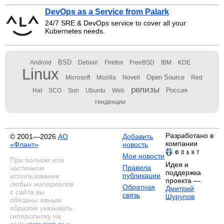
DevOps as a Service from Palark
24/7 SRE & DevOps service to cover all your
Kubernetes needs.
BSD
Android
Debian
Firefox
FreeBSD
IBM
KDE
Linux
Open Source
Microsoft
Mozilla
Novell
Red
релизы
Россия
Hat
SCO
Sun
Ubuntu
Web
тенденции
Разработано в
© 2001—2026
АО
Добавить
компании
«Флант»
новость
Мои новости
При полном или
Идея и
Правила
частичном
поддержка
публикации
использовании
проекта —
любых материалов
Обратная
Дмитрий
с сайта вы
связь
Шурупов
обязаны явным
образом указывать
гиперссылку на