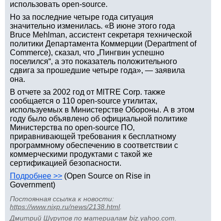
использовать open-source.
Но за последние четыре года ситуация
значительно изменилась. «В июне этого года
Bruce Mehlman, ассистент секретаря технической
политики Департамента Коммерции (Department of
Commerce), сказал, что „Пингвин успешно
поселился“, а это показатель положительного
сдвига за прошедшие четыре года», — заявила
она.
В отчете за 2002 год от MITRE Corp. также
сообщается о 110 open-source утилитах,
используемых в Министерстве Обороны. А в этом
году было объявлено об официальной политике
Министерства по open-source ПО,
приравнивающей требования к бесплатному
программному обеспечению в соответствии с
коммерческими продуктами с такой же
сертификацией безопасности.
Подробнее >>
(Open Source on Rise in
Government)
Постоянная ссылка к новости:
https://www.nixp.ru/news/2138.html
.
Дмитрий Шурупов
по материалам
biz.yahoo.com
.