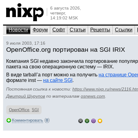
6 августа 2026,
четверг,
14:19:02 MSK
Новости
Форум
Софт
Статьи
Рецепты
Ссылки
9 июля 2003, 17:16
OpenOffice.org портирован на SGI IRIX
Компания SGI недавно закончила портирование популяр
пакета на свою операционную систему — IRIX.
В виде tarball’а порт можно на получить
на странице Open
формате inst —
на сайте SGI
.
Постоянная ссылка к новости:
https://www.nixp.ru/news/2116.ht
Дмитрий Шурупов
по материалам
osnews.com
.
OpenOffice
,
SGI
(
)
Комментировать
0