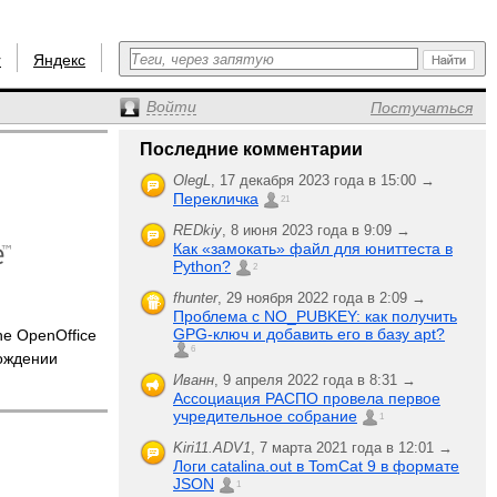
r
Яндекс
Войти
Постучаться
Последние комментарии
OlegL
,
17 декабря 2023 года в 15:00 →
Перекличка
21
REDkiy
,
8 июня 2023 года в 9:09 →
Как «замокать» файл для юниттеста в
Python?
2
fhunter
,
29 ноября 2022 года в 2:09 →
Проблема с NO_PUBKEY: как получить
GPG-ключ и добавить его в базу apt?
e OpenOffice
6
ождении
Иванн
,
9 апреля 2022 года в 8:31 →
Ассоциация РАСПО провела первое
учредительное собрание
1
Kiri11.ADV1
,
7 марта 2021 года в 12:01 →
Логи catalina.out в TomCat 9 в формате
JSON
1