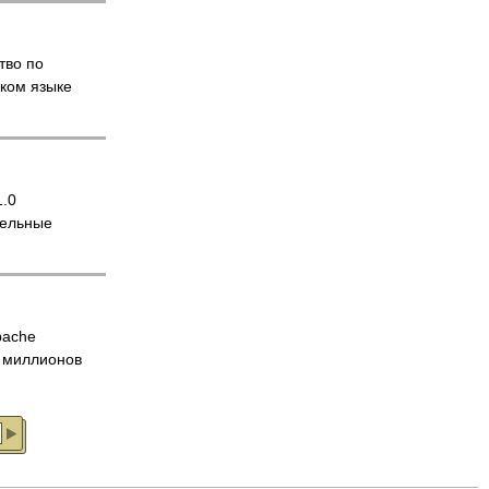
тво по
ском языке
1.0
тельные
pache
 миллионов