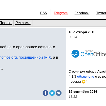
RSS
Telegram
Facebook
Twitte
Проект
Реклама
13 октября 2016
08:34
нейшего open-source офисного
office.org, посвященной IRIX
, а в
ml
.
С релизом офиса Apach
4.1.3
объявлено
о возр
проекта
1
15 сентября 2016
13:12