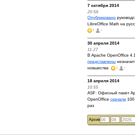
7 октября 2014
20:59
Опубликовано
руководс
LibreOffice Math на рус
5
3
30 апреля 2014
11:27
В Apache OpenOffice 4.
представлены
незначи
новшества
1
1
18 апреля 2014
10:55
ASF: Офисный пакет A
OpenOffice
скачали
100
раз
Архив