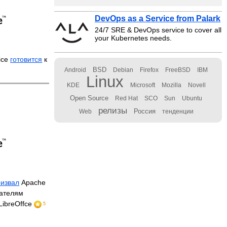
DevOps as a Service from Palark
24/7 SRE & DevOps service to cover all
your Kubernetes needs.
ice
готовится
к
BSD
Android
Debian
Firefox
FreeBSD
IBM
Linux
KDE
Microsoft
Mozilla
Novell
Open Source
Red Hat
SCO
Sun
Ubuntu
релизы
Россия
Web
тенденции
ризвал
Apache
вателям
LibreOffce
5