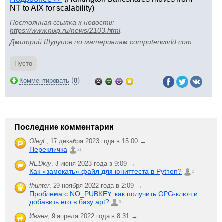
NT to AIX for scalability)
Постоянная ссылка к новости:
https://www.nixp.ru/news/2103.html
.
Дмитрий Шурупов
по материалам
computerworld.com
.
Пусто
(
)
Комментировать
0
Последние комментарии
OlegL
,
17 декабря 2023 года в 15:00 →
Перекличка
21
REDkiy
,
8 июня 2023 года в 9:09 →
Как «замокать» файл для юниттеста в Python?
2
fhunter
,
29 ноября 2022 года в 2:09 →
Проблема с NO_PUBKEY: как получить GPG-ключ и
добавить его в базу apt?
6
Иванн
,
9 апреля 2022 года в 8:31 →