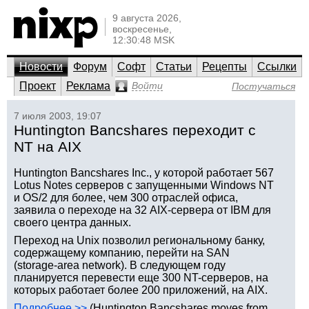
9 августа 2026,
воскресенье,
12:30:48 MSK
Новости
Форум
Софт
Статьи
Рецепты
Ссылки
Проект
Реклама
Войти
Постучаться
7 июля 2003, 19:07
Huntington Bancshares переходит с
NT на AIX
Huntington Bancshares Inc., у которой работает 567
Lotus Notes серверов с запущенными Windows NT
и OS/2 для более, чем 300 отраслей офиса,
заявила о переходе на 32 AIX-сервера от IBM для
своего центра данных.
Переход на Unix позволил региональному банку,
содержащему компанию, перейти на SAN
(storage-area network). В следующем году
планируется перевести еще 300 NT-серверов, на
которых работает более 200 приложений, на AIX.
Подробнее >>
(Huntington Bancshares moves from