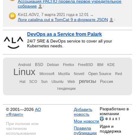
Ассоциация РАСПО провела первое учредительное
собрание
1
Kiri11.ADV1
,
7 марта 2021 года в 12:01 →
Логи catalina.out в TomCat 9 в формате JSON
1
DevOps as a Service from Palark
24/7 SRE & DevOps service to cover all your
Kubernetes needs.
BSD
Android
Debian
Firefox
FreeBSD
IBM
KDE
Linux
Open Source
Microsoft
Mozilla
Novell
Red
релизы
Россия
Hat
SCO
Sun
Ubuntu
Web
тенденции
Разработано в
© 2001—2026
АО
Добавить
компании
«Флант»
новость
Мои новости
При полном или
Идея и
Правила
частичном
поддержка
публикации
использовании