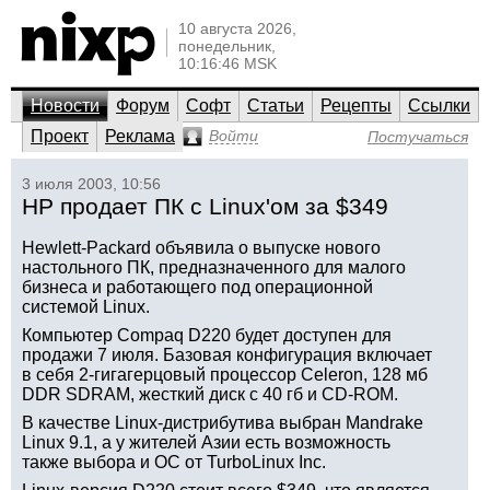
10 августа 2026,
понедельник,
10:16:46 MSK
Новости
Форум
Софт
Статьи
Рецепты
Ссылки
Проект
Реклама
Войти
Постучаться
3 июля 2003, 10:56
HP продает ПК с Linux'ом за $349
Hewlett-Packard объявила о выпуске нового
настольного ПК, предназначенного для малого
бизнеса и работающего под операционной
системой Linux.
Компьютер Compaq D220 будет доступен для
продажи 7 июля. Базовая конфигурация включает
в себя 2-гигагерцовый процессор Celeron, 128 мб
DDR SDRAM, жесткий диск с 40 гб и CD-ROM.
В качестве Linux-дистрибутива выбран Mandrake
Linux 9.1, а у жителей Азии есть возможность
также выбора и ОС от TurboLinux Inc.