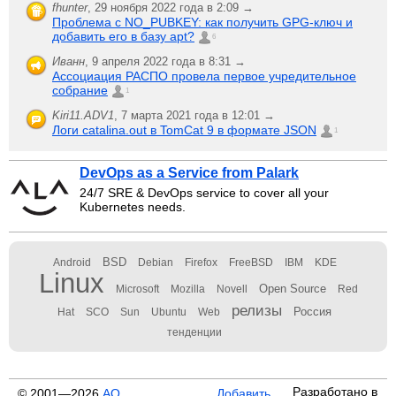
fhunter
,
29 ноября 2022 года в 2:09 →
Проблема с NO_PUBKEY: как получить GPG-ключ и
добавить его в базу apt?
6
Иванн
,
9 апреля 2022 года в 8:31 →
Ассоциация РАСПО провела первое учредительное
собрание
1
Kiri11.ADV1
,
7 марта 2021 года в 12:01 →
Логи catalina.out в TomCat 9 в формате JSON
1
DevOps as a Service from Palark
24/7 SRE & DevOps service to cover all your
Kubernetes needs.
BSD
Android
Debian
Firefox
FreeBSD
IBM
KDE
Linux
Open Source
Microsoft
Mozilla
Novell
Red
релизы
Россия
Hat
SCO
Sun
Ubuntu
Web
тенденции
Разработано в
© 2001—2026
АО
Добавить