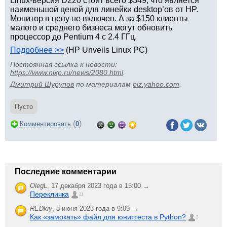
Linux-версия D220 стоит всего $349, что является
наименьшой ценой для линейки desktop’ов от HP.
Монитор в цену не включен. А за $150 клиенты
малого и среднего бизнеса могут обновить
процессор до Pentium 4 с 2.4 ГГц.
Подробнее >>
(HP Unveils Linux PC)
Постоянная ссылка к новости:
https://www.nixp.ru/news/2080.html
.
Дмитрий Шурупов
по материалам
biz.yahoo.com
.
Пусто
(
)
Комментировать
0
Последние комментарии
OlegL
,
17 декабря 2023 года в 15:00 →
Перекличка
21
REDkiy
,
8 июня 2023 года в 9:09 →
Как «замокать» файл для юниттеста в Python?
2