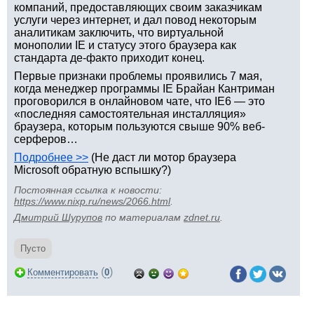
компаний, предоставляющих своим заказчикам
услуги через интернет, и дал повод некоторым
аналитикам заключить, что виртуальной
монополии IE и статусу этого браузера как
стандарта де-факто приходит конец.
Первые признаки проблемы проявились 7 мая,
когда менеджер программы IE Брайан Кантриман
проговорился в онлайновом чате, что IE6 — это
«последняя самостоятельная инсталляция»
браузера, которым пользуются свыше 90% веб-
серферов…
Подробнее >>
(Не даст ли мотор браузера
Microsoft обратную вспышку?)
Постоянная ссылка к новости:
https://www.nixp.ru/news/2066.html
.
Дмитрий Шурупов
по материалам
zdnet.ru
.
Пусто
(
)
Комментировать
0