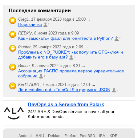
Последние комментарии
OlegL
,
17 декабря 2023 года в 15:00 →
Перекличка
21
REDkiy
,
8 июня 2023 года в 9:09 →
Как «замокать» файл для юниттеста в Python?
2
fhunter
,
29 ноября 2022 года в 2:09 →
Проблема с NO_PUBKEY: как получить GPG-ключ и
добавить его в базу apt?
6
Иванн
,
9 апреля 2022 года в 8:31 →
Ассоциация РАСПО провела первое учредительное
собрание
1
Kiri11.ADV1
,
7 марта 2021 года в 12:01 →
Логи catalina.out в TomCat 9 в формате JSON
1
DevOps as a Service from Palark
24/7 SRE & DevOps service to cover all your
Kubernetes needs.
BSD
Android
Debian
Firefox
FreeBSD
IBM
KDE