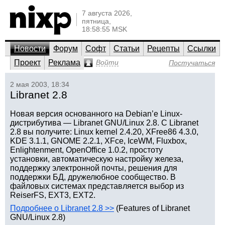
7 августа 2026,
пятница,
18:58:55 MSK
Новости
Форум
Софт
Статьи
Рецепты
Ссылки
Проект
Реклама
Войти
Постучаться
2 мая 2003, 18:34
Libranet 2.8
Новая версия основанного на Debian’е Linux-
дистрибутива — Libranet GNU/Linux 2.8. С Libranet
2.8 вы получите: Linux kernel 2.4.20, XFree86 4.3.0,
KDE 3.1.1, GNOME 2.2.1, XFce, IceWM, Fluxbox,
Enlightenment, OpenOffice 1.0.2, простоту
установки, автоматическую настройку железа,
поддержку электронной почты, решения для
поддержки БД, дружелюбное сообщество. В
файловых системах представляется выбор из
ReiserFS, EXT3, EXT2.
Подробнее о Libranet 2.8 >>
(Features of Libranet
GNU/Linux 2.8)