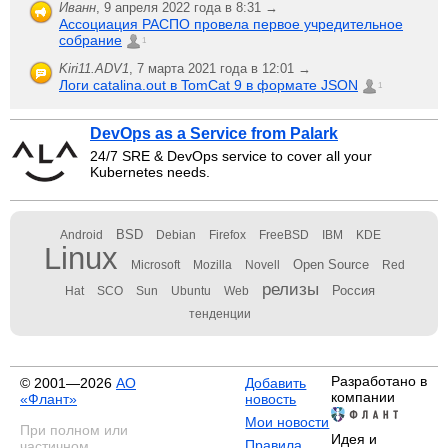
Иванн
,
9 апреля 2022 года в 8:31 →
Ассоциация РАСПО провела первое учредительное
собрание
1
Kiri11.ADV1
,
7 марта 2021 года в 12:01 →
Логи catalina.out в TomCat 9 в формате JSON
1
DevOps as a Service from Palark
24/7 SRE & DevOps service to cover all your
Kubernetes needs.
BSD
Android
Debian
Firefox
FreeBSD
IBM
KDE
Linux
Open Source
Microsoft
Mozilla
Novell
Red
релизы
Россия
Hat
SCO
Sun
Ubuntu
Web
тенденции
Разработано в
© 2001—2026
АО
Добавить
компании
«Флант»
новость
Мои новости
При полном или
Идея и
Правила
частичном