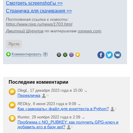
Смотреть screenshot’ы >>
Страничка для скачивания >>
Постоянная ссылка к новости:
https://www.nixp.ru/news/1703.html
.
Дмитрий Шурупов
по материалам
osnews.com
.
Пусто
(
)
Комментировать
0
Последние комментарии
OlegL
,
17 декабря 2023 года в 15:00 →
Перекличка
21
REDkiy
,
8 июня 2023 года в 9:09 →
Как «замокать» файл для юниттеста в Python?
2
fhunter
,
29 ноября 2022 года в 2:09 →
Проблема с NO_PUBKEY: как получить GPG-ключ и
добавить его в базу apt?
6