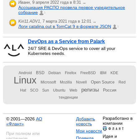
Иванн
,
9 апреля 2022 года в 8:31 →
Ассоциация РАСПО провела первое учредительное
собрание
1
Kiri11.ADV1
,
7 марта 2021 года в 12:01 →
Логи catalina.out в TomCat 9 в формате JSON
1
DevOps as a Service from Palark
24/7 SRE & DevOps service to cover all your
Kubernetes needs.
BSD
Android
Debian
Firefox
FreeBSD
IBM
KDE
Linux
Open Source
Microsoft
Mozilla
Novell
Red
релизы
Россия
Hat
SCO
Sun
Ubuntu
Web
тенденции
Разработано в
© 2001—2026
АО
Добавить
компании
«Флант»
новость
Мои новости
При полном или
Идея и
Правила
частичном