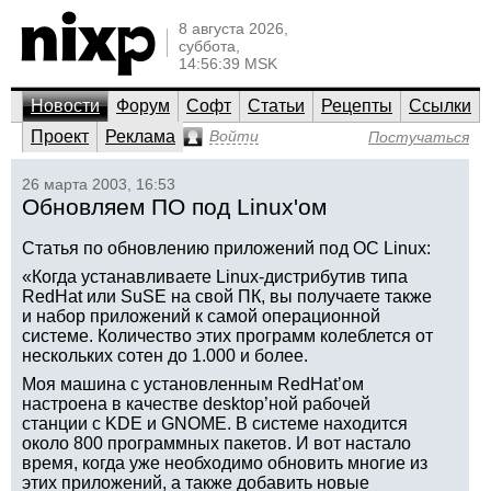
8 августа 2026,
суббота,
14:56:39 MSK
Новости
Форум
Софт
Статьи
Рецепты
Ссылки
Проект
Реклама
Войти
Постучаться
26 марта 2003, 16:53
Обновляем ПО под Linux'ом
Статья по обновлению приложений под ОС Linux:
«Когда устанавливаете Linux-дистрибутив типа
RedHat или SuSE на свой ПК, вы получаете также
и набор приложений к самой операционной
системе. Количество этих программ колеблется от
нескольких сотен до 1.000 и более.
Моя машина с установленным RedHat’ом
настроена в качестве desktop’ной рабочей
станции с KDE и GNOME. В системе находится
около 800 программных пакетов. И вот настало
время, когда уже необходимо обновить многие из
этих приложений, а также добавить новые