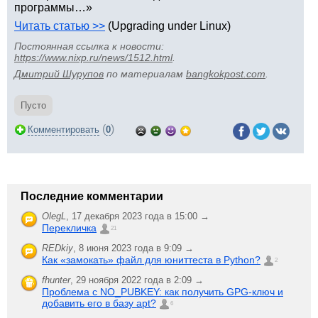
программы…»
Читать статью >>
(Upgrading under Linux)
Постоянная ссылка к новости:
https://www.nixp.ru/news/1512.html
.
Дмитрий Шурупов
по материалам
bangkokpost.com
.
Пусто
(
)
Комментировать
0
Последние комментарии
OlegL
,
17 декабря 2023 года в 15:00 →
Перекличка
21
REDkiy
,
8 июня 2023 года в 9:09 →
Как «замокать» файл для юниттеста в Python?
2
fhunter
,
29 ноября 2022 года в 2:09 →
Проблема с NO_PUBKEY: как получить GPG-ключ и
добавить его в базу apt?
6