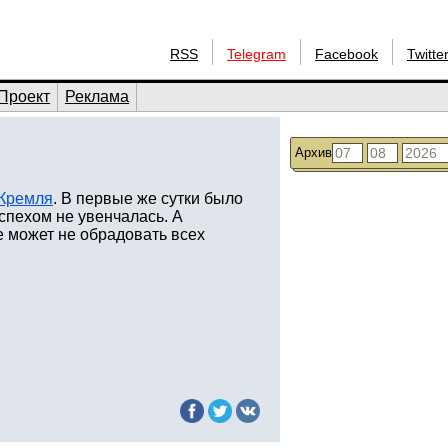
RSS
Telegram
Facebook
Twitte
Проект
Реклама
Архив
 Кремля
. В первые же сутки было
успехом не увенчалась. А
е может не обрадовать всех