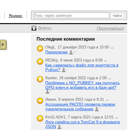
r
Яндекс
Войти
Постучаться
Последние комментарии
OlegL
,
17 декабря 2023 года в 15:00 →
Перекличка
21
REDkiy
,
8 июня 2023 года в 9:09 →
Как «замокать» файл для юниттеста в
Python?
2
fhunter
,
29 ноября 2022 года в 2:09 →
Проблема с NO_PUBKEY: как получить
GPG-ключ и добавить его в базу apt?
6
Иванн
,
9 апреля 2022 года в 8:31 →
Ассоциация РАСПО провела первое
учредительное собрание
1
Kiri11.ADV1
,
7 марта 2021 года в 12:01 →
Логи catalina.out в TomCat 9 в формате
JSON
1