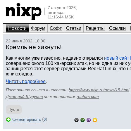
7 августа 2026,
пятница,
11:16:44 MSK
Новости
Форум
Софт
Статьи
Рецепты
Ссылки
22 июня 2002, 10:00
Кремль не хакнуть!
Как многим уже известно, недавно открылся
новый сайт
совершено около 100 хакерских атак, но ни одна из них 
защищается этот сервер средствами RedHat Linux, что н
юниксоидов.
Читать подробнее
.
Постоянная ссылка к новости:
https://www.nixp.ru/news/15.html
.
Дмитрий Шурупов
по материалам
reuters.com
.
Пусто
(
)
Комментировать
0