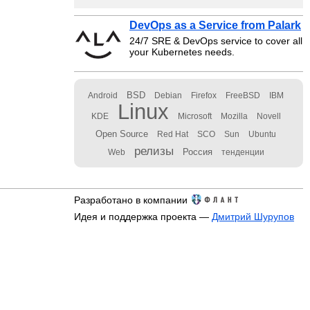
DevOps as a Service from Palark
24/7 SRE & DevOps service to cover all
your Kubernetes needs.
BSD
Android
Debian
Firefox
FreeBSD
IBM
Linux
KDE
Microsoft
Mozilla
Novell
Open Source
Red Hat
SCO
Sun
Ubuntu
релизы
Россия
Web
тенденции
Разработано в компании
Идея и поддержка проекта —
Дмитрий Шурупов