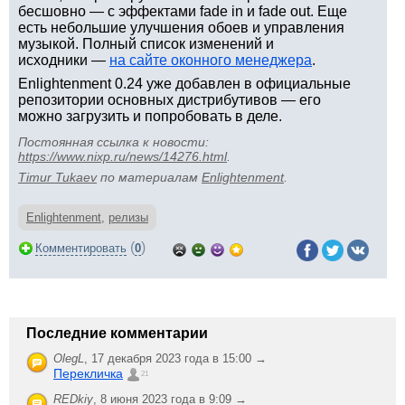
бесшовно — с эффектами fade in и fade out. Еще
есть небольшие улучшения обоев и управления
музыкой. Полный список изменений и
исходники —
на сайте оконного менеджера
.
Enlightenment 0.24 уже добавлен в официальные
репозитории основных дистрибутивов — его
можно загрузить и попробовать в деле.
Постоянная ссылка к новости:
https://www.nixp.ru/news/14276.html
.
Timur Tukaev
по материалам
Enlightenment
.
Enlightenment
,
релизы
(
)
Комментировать
0
Последние комментарии
OlegL
,
17 декабря 2023 года в 15:00 →
Перекличка
21
REDkiy
,
8 июня 2023 года в 9:09 →