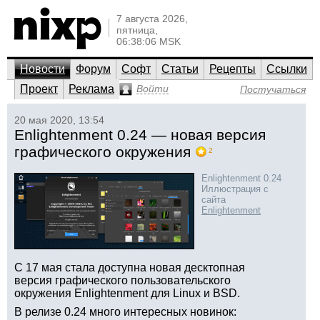
7 августа 2026,
пятница,
06:38:06 MSK
Новости
Форум
Софт
Статьи
Рецепты
Ссылки
Проект
Реклама
Войти
Постучаться
20 мая 2020, 13:54
Enlightenment 0.24 — новая версия
графического окружения
2
Enlightenment 0.24
Иллюстрация с
сайта
Enlightenment
С 17 мая стала доступна новая десктопная
версия графического пользовательского
окружения Enlightenment для Linux и BSD.
В релизе 0.24 много интересных новинок: