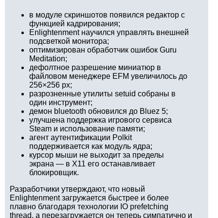
в модуле скриншотов появился редактор с
функцией кадрирования;
Enlightenment научился управлять внешней
подсветкой монитора;
оптимизирован обработчик ошибок Guru
Meditation;
дефолтное разрешение миниатюр в
файловом менеджере EFM увеличилось до
256×256 px;
разрозненные утилиты setuid собраны в
один инструмент;
демон bluetooth обновился до Bluez 5;
улучшена поддержка игрового сервиса
Steam и использование памяти;
агент аутентификации Polkit
поддерживается как модуль ядра;
курсор мыши не выходит за пределы
экрана — в X11 его останавливает
блокировщик.
Разработчики утверждают, что новый
Enlightenment загружается быстрее и более
плавно благодаря технологии IO prefetching
thread, а перезагружается он теперь симпатично и