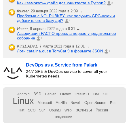
Как «замокать» файл для юниттеста в Python?
2
fhunter
,
29 ноября 2022 года в 2:09 →
Проблема с NO_PUBKEY: как получить GPG-ключ и
добавить его в базу apt?
6
Иванн
,
9 апреля 2022 года в 8:31 →
Ассоциация РАСПО провела первое учредительное
собрание
1
Kiri11.ADV1
,
7 марта 2021 года в 12:01 →
Логи catalina.out в TomCat 9 в формате JSON
1
DevOps as a Service from Palark
24/7 SRE & DevOps service to cover all your
Kubernetes needs.
BSD
Android
Debian
Firefox
FreeBSD
IBM
KDE
Linux
Open Source
Microsoft
Mozilla
Novell
Red
релизы
Россия
Hat
SCO
Sun
Ubuntu
Web
тенденции