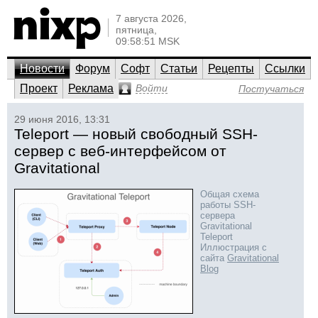
7 августа 2026,
пятница,
09:58:51 MSK
Новости
Форум
Софт
Статьи
Рецепты
Ссылки
Проект
Реклама
Войти
Постучаться
29 июня 2016, 13:31
Teleport — новый свободный SSH-
сервер с веб-интерфейсом от
Gravitational
Общая схема
работы SSH-
сервера
Gravitational
Teleport
Иллюстрация с
сайта
Gravitational
Blog