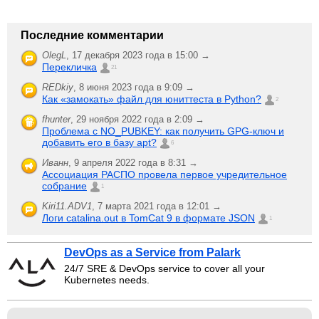
Последние комментарии
OlegL
,
17 декабря 2023 года в 15:00 →
Перекличка
21
REDkiy
,
8 июня 2023 года в 9:09 →
Как «замокать» файл для юниттеста в Python?
2
fhunter
,
29 ноября 2022 года в 2:09 →
Проблема с NO_PUBKEY: как получить GPG-ключ и
добавить его в базу apt?
6
Иванн
,
9 апреля 2022 года в 8:31 →
Ассоциация РАСПО провела первое учредительное
собрание
1
Kiri11.ADV1
,
7 марта 2021 года в 12:01 →
Логи catalina.out в TomCat 9 в формате JSON
1
DevOps as a Service from Palark
24/7 SRE & DevOps service to cover all your
Kubernetes needs.