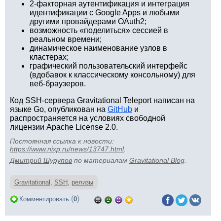
2-факторная аутентификация и интеграция
идентификации с Google Apps и любыми
другими провайдерами OAuth2;
возможность «поделиться» сессией в
реальном времени;
динамическое наименование узлов в
кластерах;
графический пользовательский интерфейс
(вдобавок к классическому консольному) для
веб-браузеров.
Код SSH-сервера Gravitational Teleport написан на
языке Go, опубликован на
GitHub
и
распространяется на условиях свободной
лицензии Apache License 2.0.
Постоянная ссылка к новости:
https://www.nixp.ru/news/13747.html
.
Дмитрий Шурупов
по материалам
Gravitational Blog
.
Gravitational
,
SSH
,
релизы
(
)
Комментировать
0