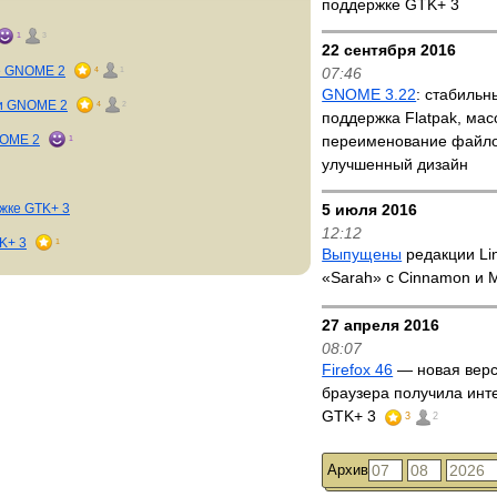
поддержке GTK+ 3
1
3
22 сентября 2016
е GNOME 2
4
1
07:46
GNOME 3.22
: стабильн
ии GNOME 2
4
2
поддержка Flatpak, мас
NOME 2
переименование файло
1
улучшенный дизайн
жке GTK+ 3
5 июля 2016
12:12
K+ 3
1
Выпущены
редакции Lin
«Sarah» с Cinnamon и
27 апреля 2016
08:07
Firefox 46
— новая верс
браузера получила инт
GTK+ 3
3
2
Архив