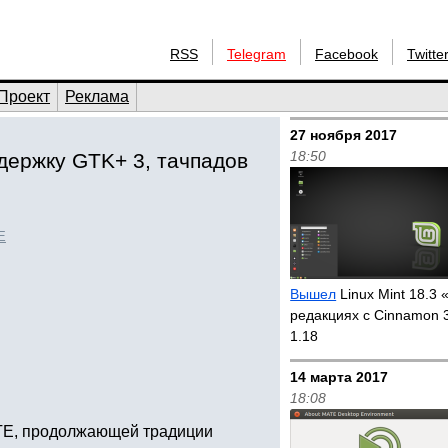
RSS
Telegram
Facebook
Twitte
Проект
Реклама
27 ноября 2017
18:50
держку GTK+ 3, тачпадов
E
Вышел
Linux Mint 18.3 «
редакциях с Cinnamon 
1.18
14 марта 2017
18:08
ATE, продолжающей традиции