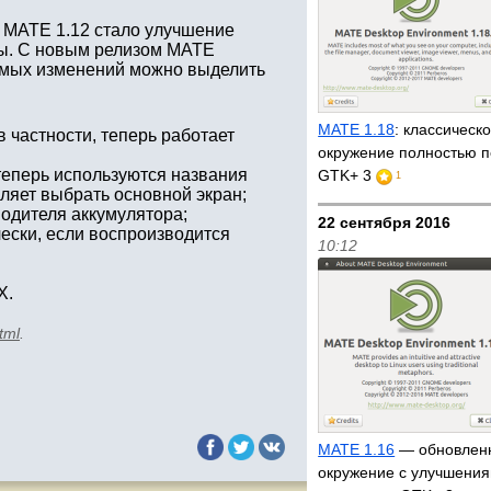
 MATE 1.12 стало улучшение
ды. С новым релизом MATE
имых изменений можно выделить
MATE 1.18
: классическ
 частности, теперь работает
окружение полностью 
теперь используются названия
GTK+ 3
1
ляет выбрать основной экран;
водителя аккумулятора;
22 сентября 2016
ески, если воспроизводится
10:12
X.
tml
.
MATE 1.16
— обновлен
окружение с улучшения