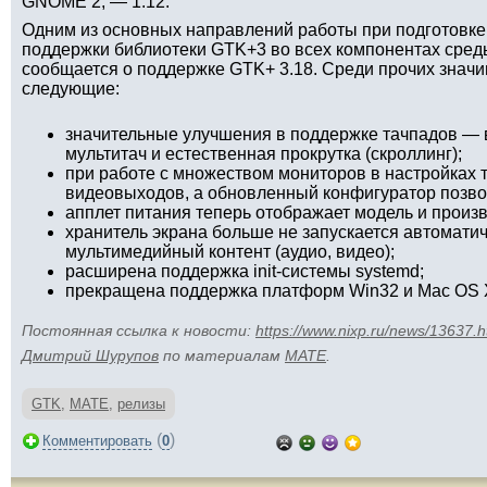
GNOME 2, — 1.12.
Одним из основных направлений работы при подготовке
поддержки библиотеки GTK+3 во всех компонентах сре
сообщается о поддержке GTK+ 3.18. Среди прочих знач
следующие:
значительные улучшения в поддержке тачпадов — в
мультитач и естественная прокрутка (скроллинг);
при работе с множеством мониторов в настройках 
видеовыходов, а обновленный конфигуратор позво
апплет питания теперь отображает модель и произ
хранитель экрана больше не запускается автоматич
мультимедийный контент (аудио, видео);
расширена поддержка init-системы systemd;
прекращена поддержка платформ Win32 и Mac OS 
Постоянная ссылка к новости:
https://www.nixp.ru/news/13637.h
Дмитрий Шурупов
по материалам
MATE
.
GTK
,
MATE
,
релизы
(
)
Комментировать
0