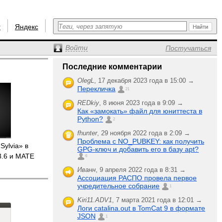
r
Яндекс
Войти
Постучаться
Последние комментарии
OlegL
,
17 декабря 2023 года в 15:00 →
Перекличка
21
REDkiy
,
8 июня 2023 года в 9:09 →
Как «замокать» файл для юниттеста в
Python?
2
fhunter
,
29 ноября 2022 года в 2:09 →
Проблема с NO_PUBKEY: как получить
Sylvia» в
GPG-ключ и добавить его в базу apt?
3.6 и MATE
6
Иванн
,
9 апреля 2022 года в 8:31 →
Ассоциация РАСПО провела первое
учредительное собрание
1
Kiri11.ADV1
,
7 марта 2021 года в 12:01 →
Логи catalina.out в TomCat 9 в формате
JSON
1