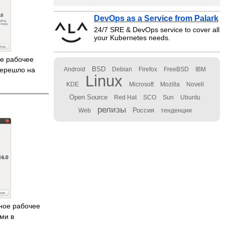
DevOps as a Service from Palark
24/7 SRE & DevOps service to cover all
your Kubernetes needs.
ое рабочее
BSD
перешло на
Android
Debian
Firefox
FreeBSD
IBM
Linux
KDE
Microsoft
Mozilla
Novell
Open Source
Red Hat
SCO
Sun
Ubuntu
релизы
Россия
Web
тенденции
ное рабочее
ми в