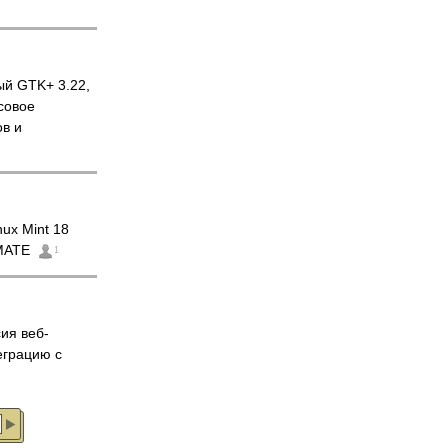
ый GTK+ 3.22,
совое
в и
ux Mint 18
 MATE
1
ия веб-
еграцию с