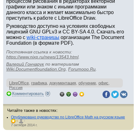
процессом рисования в редакторах векторной
графики или знаком с иными программами
данного класса и желает максимально быстро
приступить к работе с LibreOffice Draw.
Руководство доступно на условиях свободных
лицензий GNU GPLv3 и CC BY-SA 4.0. Скачать его
можно с
wiki-страницы
организации The Document
Foundation (в формате PDF).
Постоянная ссылка к новости:
https://www.nixp.ru/news/13543.html
.
Валерий Гончарук
по материалам
Wiki.Documentfoundation.Org
,
Forumooo.Ru
.
LibreOffice
,
графика
,
документация
,
обучение
,
офис
,
Россия
(
)
Комментировать
0
Читайте также в новостях:
Опубликовано руководство по LibreOffice Math на русском языке
5
3
7 октября 2014 г.