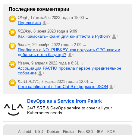
Последние комментарии
OlegL
,
17 декабря 2023 года в 15:00 →
Перекличка
21
REDkiy
,
8 июня 2023 года в 9:09 →
Как «замокать» файл для юниттеста в Python?
2
fhunter
,
29 ноября 2022 года в 2:09 →
Проблема с NO_PUBKEY: как получить GPG-ключ и
добавить его в базу apt?
6
Иванн
,
9 апреля 2022 года в 8:31 →
Ассоциация РАСПО провела первое учредительное
собрание
1
Kiri11.ADV1
,
7 марта 2021 года в 12:01 →
Логи catalina.out в TomCat 9 в формате JSON
1
DevOps as a Service from Palark
24/7 SRE & DevOps service to cover all your
Kubernetes needs.
BSD
Android
Debian
Firefox
FreeBSD
IBM
KDE