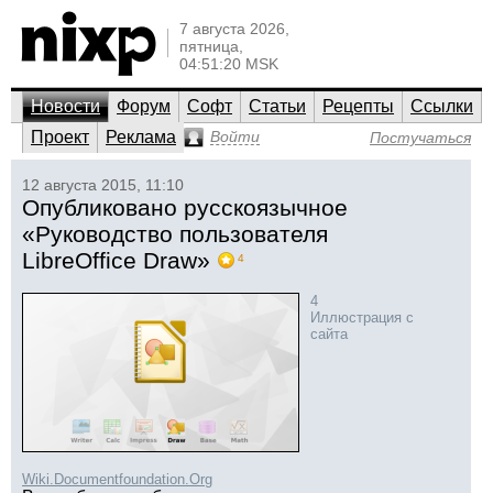
7 августа 2026,
пятница,
04:51:20 MSK
Новости
Форум
Софт
Статьи
Рецепты
Ссылки
Проект
Реклама
Войти
Постучаться
12 августа 2015, 11:10
Опубликовано русскоязычное
«Руководство пользователя
LibreOffice Draw»
4
4
Иллюстрация с
сайта
Wiki.Documentfoundation.Org