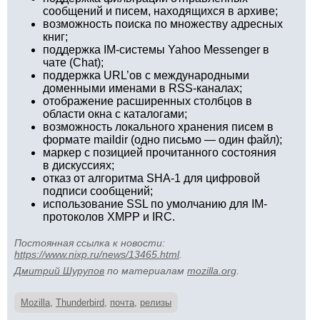
сообщений и писем, находящихся в архиве;
возможность поиска по множеству адресных
книг;
поддержка IM-системы Yahoo Messenger в
чате (Chat);
поддержка URL’ов с международными
доменными именами в RSS-каналах;
отображение расширенных столбцов в
области окна с каталогами;
возможность локального хранения писем в
формате maildir (одно письмо — один файл);
маркер с позицией прочитанного состояния
в дискуссиях;
отказ от алгоритма SHA-1 для цифровой
подписи сообщений;
использование SSL по умолчанию для IM-
протоколов XMPP и IRC.
Постоянная ссылка к новости:
https://www.nixp.ru/news/13465.html
.
Дмитрий Шурупов
по материалам
mozilla.org
.
Mozilla
,
Thunderbird
,
почта
,
релизы