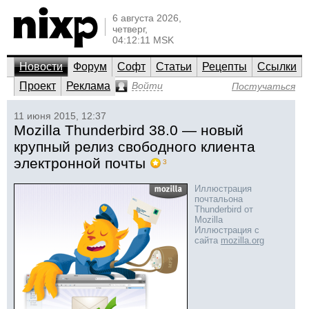
6 августа 2026,
четверг,
04:12:11 MSK
Новости
Форум
Софт
Статьи
Рецепты
Ссылки
Проект
Реклама
Войти
Постучаться
11 июня 2015, 12:37
Mozilla Thunderbird 38.0 — новый
крупный релиз свободного клиента
электронной почты
3
Иллюстрация
почтальона
Thunderbird от
Mozilla
Иллюстрация с
сайта
mozilla.org