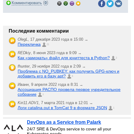
(
)
Комментировать
0
Последние комментарии
OlegL
,
17 декабря 2023 года в 15:00 →
Перекличка
21
REDkiy
,
8 июня 2023 года в 9:09 →
Как «замокать» файл для юниттеста в Python?
2
fhunter
,
29 ноября 2022 года в 2:09 →
Проблема с NO_PUBKEY: как получить GPG-ключ и
добавить его в базу apt?
6
Иванн
,
9 апреля 2022 года в 8:31 →
Ассоциация РАСПО провела первое учредительное
собрание
1
Kiri11.ADV1
,
7 марта 2021 года в 12:01 →
Логи catalina.out в TomCat 9 в формате JSON
1
DevOps as a Service from Palark
24/7 SRE & DevOps service to cover all your
Kubernetes needs.