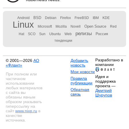
BSD
Android
Debian
Firefox
FreeBSD
IBM
KDE
Linux
Open Source
Microsoft
Mozilla
Novell
Red
релизы
Россия
Hat
SCO
Sun
Ubuntu
Web
тенденции
Разработано в
© 2001—2026
АО
Добавить
компании
«Флант»
новость
Мои новости
При полном или
Идея и
Правила
частичном
поддержка
публикации
использовании
проекта —
любых материалов
Обратная
Дмитрий
с сайта вы
связь
Шурупов
обязаны явным
образом указывать
гиперссылку на
сайт
www.nixp.ru
в
качестве
источника.