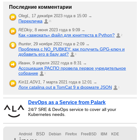
Последние комментарии
OlegL
,
17 декабря 2023 года в 15:00 →
Перекличка
21
REDkiy
,
8 июня 2023 года в 9:09 →
Как «замокать» файл для юниттеста в Python?
2
fhunter
,
29 ноября 2022 года в 2:09 →
Проблема с NO_PUBKEY: как получить GPG-ключ и
добавить его в базу apt?
6
Иванн
,
9 апреля 2022 года в 8:31 →
Ассоциация РАСПО провела первое учредительное
собрание
1
Kiri11.ADV1
,
7 марта 2021 года в 12:01 →
Логи catalina.out в TomCat 9 в формате JSON
1
DevOps as a Service from Palark
24/7 SRE & DevOps service to cover all your
Kubernetes needs.
BSD
Android
Debian
Firefox
FreeBSD
IBM
KDE