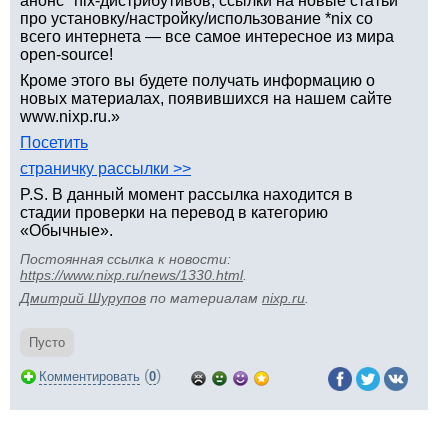
анонс *nix-дистрибутивов; ссылки на новые статьи
про установку/настройку/использование *nix со
всего интернета — все самое интересное из мира
open-source!
Кроме этого вы будете получать информацию о
новых материалах, появившихся на нашем сайте
www.nixp.ru.»
Посетить
страничку рассылки >>
P.S. В данный момент рассылка находится в
стадии проверки на перевод в категорию
«Обычные».
Постоянная ссылка к новости:
https://www.nixp.ru/news/1330.html
.
Дмитрий Шурупов
по материалам
nixp.ru
.
Пусто
(
)
Комментировать
0