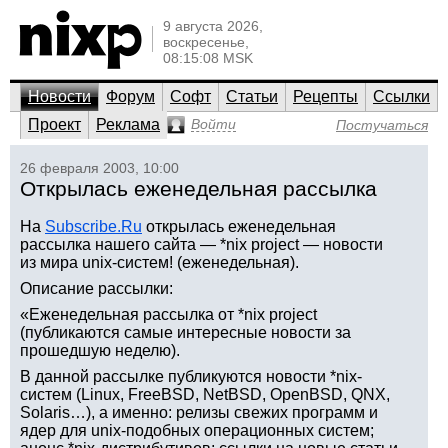
9 августа 2026,
воскресенье,
08:15:08 MSK
Новости
Форум
Софт
Статьи
Рецепты
Ссылки
Проект
Реклама
Войти
Постучаться
26 февраля 2003, 10:00
Открылась еженедельная рассылка
На
Subscribe.Ru
открылась еженедельная
рассылка нашего сайта — *nix project — новости
из мира unix-систем! (еженедельная).
Описание рассылки:
«Еженедельная рассылка от *nix project
(публикаются самые интересные новости за
прошедшую неделю).
В данной рассылке публикуются новости *nix-
систем (Linux, FreeBSD, NetBSD, OpenBSD, QNX,
Solaris…), а именно: релизы свежих программ и
ядер для unix-подобных операционных систем;