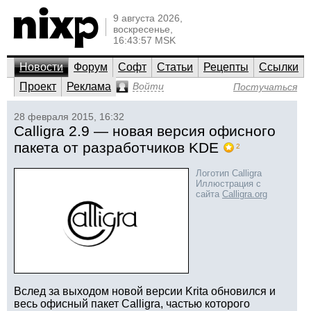
9 августа 2026,
воскресенье,
16:43:57 MSK
Новости
Форум
Софт
Статьи
Рецепты
Ссылки
Проект
Реклама
Войти
Постучаться
28 февраля 2015, 16:32
Calligra 2.9 — новая версия офисного
пакета от разработчиков KDE
2
Логотип Calligra
Иллюстрация с
сайта
Calligra.org
Вслед за выходом новой версии Krita обновился и
весь офисный пакет Calligra, частью которого