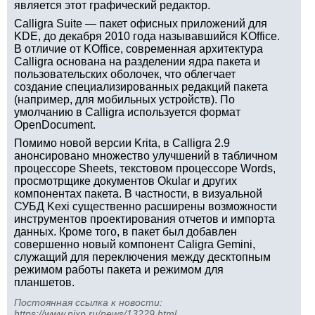
является этот графический редактор.
Calligra Suite — пакет офисных приложений для
KDE, до декабря 2010 года называвшийся KOffice.
В отличие от KOffice, современная архитектура
Calligra основана на разделении ядра пакета и
пользовательских оболочек, что облегчает
создание специализированных редакций пакета
(например, для мобильных устройств). По
умолчанию в Calligra используется формат
OpenDocument.
Помимо новой версии Krita, в Calligra 2.9
анонсировано множество улучшений в табличном
процессоре Sheets, текстовом процессоре Words,
просмотрщике документов Okular и других
компонентах пакета. В частности, в визуальной
СУБД Kexi существенно расширены возможности
инструментов проектирования отчетов и импорта
данных. Кроме того, в пакет был добавлен
совершенно новый компонент Caligra Gemini,
служащий для переключения между десктопным
режимом работы пакета и режимом для
планшетов.
Постоянная ссылка к новости:
https://www.nixp.ru/news/13229.html
.