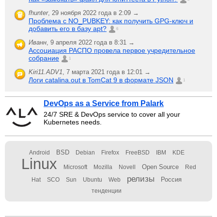
fhunter
,
29 ноября 2022 года в 2:09 →
Проблема с NO_PUBKEY: как получить GPG-ключ и
добавить его в базу apt?
6
Иванн
,
9 апреля 2022 года в 8:31 →
Ассоциация РАСПО провела первое учредительное
собрание
1
Kiri11.ADV1
,
7 марта 2021 года в 12:01 →
Логи catalina.out в TomCat 9 в формате JSON
1
DevOps as a Service from Palark
24/7 SRE & DevOps service to cover all your
Kubernetes needs.
BSD
Android
Debian
Firefox
FreeBSD
IBM
KDE
Linux
Open Source
Microsoft
Mozilla
Novell
Red
релизы
Россия
Hat
SCO
Sun
Ubuntu
Web
тенденции