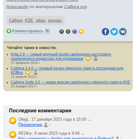
Aлександр
по материалам
Calligra.org
.
Calligra
,
KDE
,
офис
,
релизы
(
)
Комментировать
0
Читайте также в новостях:
Krita 2.9 — самый крупный релиз свободного растрового
графического редактора для художников
6
1
27 февраля 2015 г.
Calligra 2.4.0 — первый релиз офисного пакета-последователя
KOffice
3
7
12 апреля 2012 г.
Calligra Suite 3.0 — новая версия свободного офисного пакета KDE
16 января 2017 г.
Последние комментарии
OlegL
,
17 декабря 2023 года в 15:00 →
Перекличка
21
REDkiy
,
8 июня 2023 года в 9:09 →
Как «замокать» файл для юниттеста в Python?
2