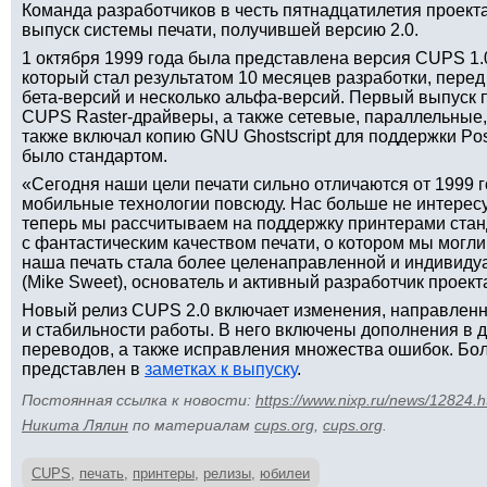
Команда разработчиков в честь пятнадцатилетия проек
выпуск системы печати, получившей версию 2.0.
1 октября 1999 года была представлена версия CUPS 1.
который стал результатом 10 месяцев разработки, пере
бета-версий и несколько альфа-версий. Первый выпуск по
CUPS Raster-драйверы, а также сетевые, параллельные
также включал копию GNU Ghostscript для поддержки PostS
было стандартом.
«Сегодня наши цели печати сильно отличаются от 1999 
мобильные технологии повсюду. Нас больше не интере
теперь мы рассчитываем на поддержку принтерами ста
с фантастическим качеством печати, о котором мы могли 
наша печать стала более целенаправленной и индивид
(Mike Sweet), основатель и активный разработчик проек
Новый релиз CUPS 2.0 включает изменения, направленн
и стабильности работы. В него включены дополнения в 
переводов, а также исправления множества ошибок. Бо
представлен в
заметках к выпуску
.
Постоянная ссылка к новости:
https://www.nixp.ru/news/12824.h
Никита Лялин
по материалам
cups.org
,
cups.org
.
CUPS
,
печать
,
принтеры
,
релизы
,
юбилеи