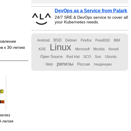
DevOps as a Service from Palark
24/7 SRE & DevOps service to cover all
your Kubernetes needs.
BSD
Android
Debian
Firefox
FreeBSD
IBM
овление
Linux
в к 30-летию
KDE
Microsoft
Mozilla
Novell
Open Source
Red Hat
SCO
Sun
Ubuntu
релизы
Россия
Web
тенденции
релиз
0-летия