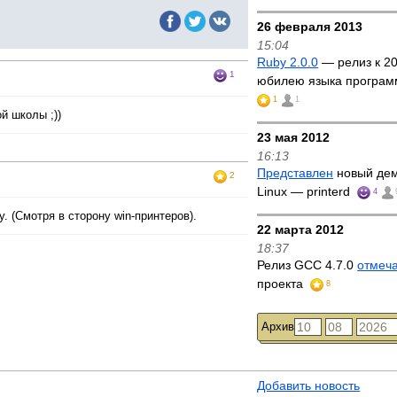
26 февраля 2013
15:04
Ruby 2.0.0
— релиз к 2
1
юбилею языка програм
1
1
й школы ;))
23 мая 2012
16:13
Представлен
новый дем
2
Linux — printerd
4
 (Смотря в сторону win-принтеров).
22 марта 2012
18:37
Релиз GCC 4.7.0
отмеч
проекта
8
Архив
Добавить новость