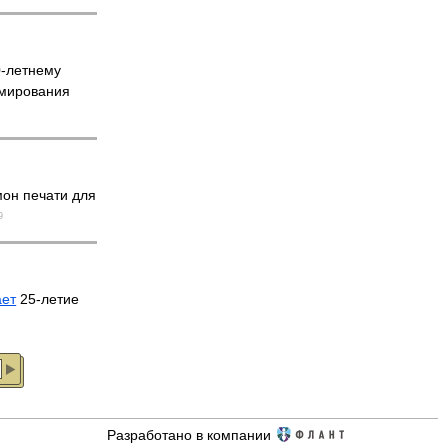
0-летнему
мирования
он печати для
9
ает
25-летие
Разработано в компании