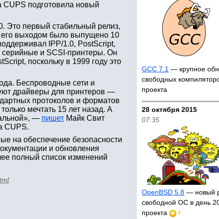
та CUPS подготовила новый
0. Это первый стабильный релиз,
д его выходом было выпущено 10
ддерживал IPP/1.0, PostScript,
, серийные и SCSI-принтеры. Он
cript, поскольку в 1999 году это
GCC 7.1
— крупное обн
свободных компиляторо
года. Беспроводные сети и
проекта
суют драйверы для принтеров —
ндартных протоколов и форматов
только мечтать 15 лет назад. А
28 октября 2015
уальной», —
пишет
Майк Свит
07:35
та CUPS.
ые на обеспечение безопасности
документации и обновления
лее полный список изменений
tml
.
OpenBSD 5.8
— новый 
свободной ОС в день 2
проекта
3