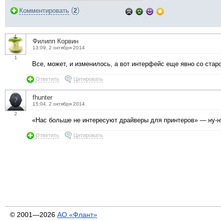
(
)
Комментировать
2
Филипп Корвин
13:09, 2 октября 2014
1
Все, может, и изменилось, а вот интерфейс еще явно со старо
Ответить
Цитировать
fhunter
15:04, 2 октября 2014
2
«Нас больше не интересуют драйверы для принтеров» — ну-ну.
Ответить
Цитировать
© 2001—2026
АО «Флант»