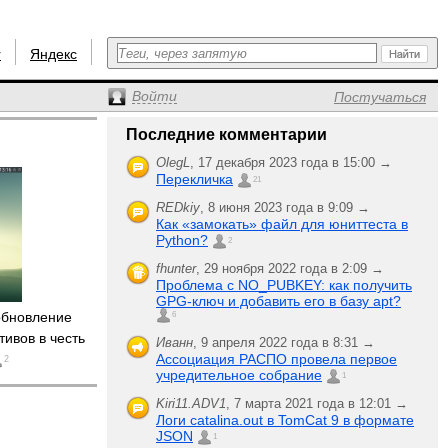
r
Яндекс
Войти
Постучаться
Последние комментарии
OlegL
,
17 декабря 2023 года в 15:00 →
Перекличка
21
REDkiy
,
8 июня 2023 года в 9:09 →
Как «замокать» файл для юниттеста в
Python?
2
fhunter
,
29 ноября 2022 года в 2:09 →
Проблема с NO_PUBKEY: как получить
GPG-ключ и добавить его в базу apt?
бновление
6
тивов в честь
Иванн
,
9 апреля 2022 года в 8:31 →
Ассоциация РАСПО провела первое
2
учредительное собрание
1
Kiri11.ADV1
,
7 марта 2021 года в 12:01 →
Логи catalina.out в TomCat 9 в формате
JSON
1