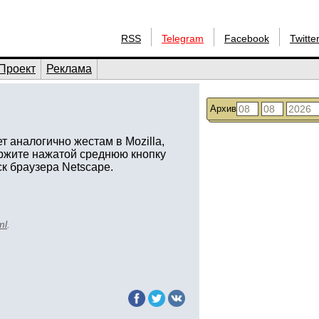
RSS
Telegram
Facebook
Twitte
Проект
Реклама
Архив
т аналогично жестам в Mozilla,
ержите нажатой среднюю кнопку
к браузера Netscape.
ml
.