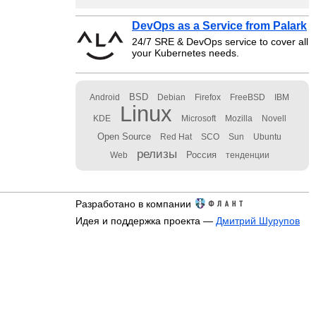
DevOps as a Service from Palark
24/7 SRE & DevOps service to cover all
your Kubernetes needs.
BSD
Android
Debian
Firefox
FreeBSD
IBM
Linux
KDE
Microsoft
Mozilla
Novell
Open Source
Red Hat
SCO
Sun
Ubuntu
релизы
Россия
Web
тенденции
Разработано в компании
Идея и поддержка проекта —
Дмитрий Шурупов