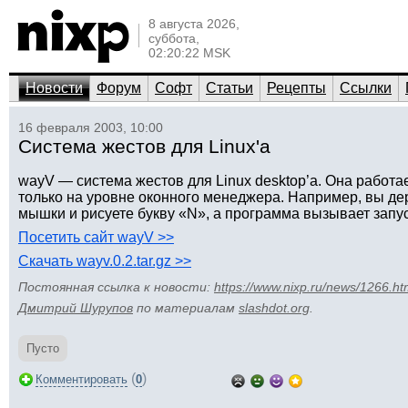
8 августа 2026,
суббота,
02:20:22 MSK
Новости
Форум
Софт
Статьи
Рецепты
Ссылки
16 февраля 2003, 10:00
Система жестов для Linux'а
wayV — система жестов для Linux desktop’а. Она работае
только на уровне оконного менеджера. Например, вы д
мышки и рисуете букву «N», а программа вызывает запус
Посетить сайт wayV >>
Скачать wayv.0.2.tar.gz >>
Постоянная ссылка к новости:
https://www.nixp.ru/news/1266.ht
Дмитрий Шурупов
по материалам
slashdot.org
.
Пусто
(
)
Комментировать
0