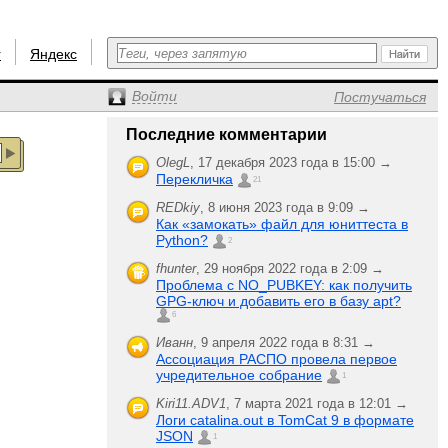
r
Яндекс
Войти
Постучаться
Последние комментарии
OlegL
,
17 декабря 2023 года в 15:00 →
Перекличка
21
REDkiy
,
8 июня 2023 года в 9:09 →
Как «замокать» файл для юниттеста в
Python?
2
fhunter
,
29 ноября 2022 года в 2:09 →
Проблема с NO_PUBKEY: как получить
GPG-ключ и добавить его в базу apt?
6
Иванн
,
9 апреля 2022 года в 8:31 →
Ассоциация РАСПО провела первое
учредительное собрание
1
Kiri11.ADV1
,
7 марта 2021 года в 12:01 →
Логи catalina.out в TomCat 9 в формате
JSON
1