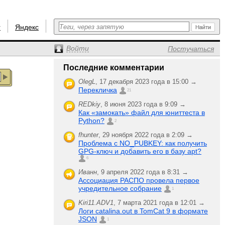
r
Яндекс
Войти
Постучаться
Последние комментарии
OlegL
,
17 декабря 2023 года в 15:00 →
Перекличка
21
REDkiy
,
8 июня 2023 года в 9:09 →
Как «замокать» файл для юниттеста в
Python?
2
fhunter
,
29 ноября 2022 года в 2:09 →
Проблема с NO_PUBKEY: как получить
GPG-ключ и добавить его в базу apt?
6
Иванн
,
9 апреля 2022 года в 8:31 →
Ассоциация РАСПО провела первое
учредительное собрание
1
Kiri11.ADV1
,
7 марта 2021 года в 12:01 →
Логи catalina.out в TomCat 9 в формате
JSON
1