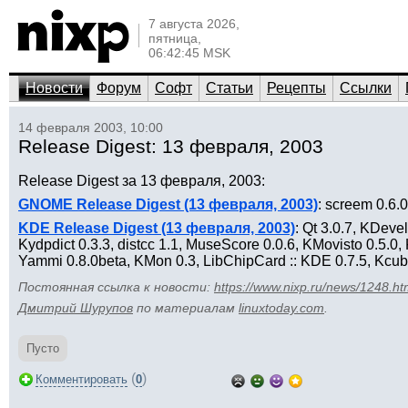
7 августа 2026,
пятница,
06:42:45 MSK
Новости
Форум
Софт
Статьи
Рецепты
Ссылки
14 февраля 2003, 10:00
Release Digest: 13 февраля, 2003
Release Digest за 13 февраля, 2003:
GNOME Release Digest (13 февраля, 2003)
: screem 0.6.0
KDE Release Digest (13 февраля, 2003)
: Qt 3.0.7, KDev
Kydpdict 0.3.3, distcc 1.1, MuseScore 0.0.6, KMovisto 0.5.0
Yammi 0.8.0beta, KMon 0.3, LibChipCard :: KDE 0.7.5, Kcube 
Постоянная ссылка к новости:
https://www.nixp.ru/news/1248.ht
Дмитрий Шурупов
по материалам
linuxtoday.com
.
Пусто
(
)
Комментировать
0