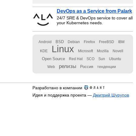
DevOps as a Service from Palark
24/7 SRE & DevOps service to cover all
your Kubernetes needs.
BSD
Android
Debian
Firefox
FreeBSD
IBM
Linux
KDE
Microsoft
Mozilla
Novell
Open Source
Red Hat
SCO
Sun
Ubuntu
релизы
Россия
Web
тенденции
Разработано в компании
Идея и поддержка проекта —
Дмитрий Шурупов