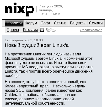
7 августа 2026,
пятница,
19:51:22 MSK
Новости
Форум
Софт
Статьи
Рецепты
Ссылки
Проект
Реклама
Войти
Постучаться
12 февраля 2003, 10:00
Новый худший враг Linux'а
На протяжении многих лет люди называли
Microsoft худшим врагом Linux’а, и сомнений этот
факт ни у кого не вызывал. И на то были свои
причины: MS неоднократно выступали как против
Linux’а, так и против всего open-source движения
вообще.
Но похоже, что у Linux’а появился новый, еще
более неприятный, враг… Несколько недель
назад SCO, компания, ранее известная как
Caldera International, объявила о начале
«исследования» использования своей
интеллектуальной собственности.