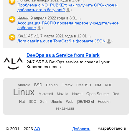
fhunter
,
29 ноября 2022 года в 2:09 →
Проблема с NO_PUBKEY: как получить GPG-ключ и
добавить его в базу apt?
6
Иванн
,
9 апреля 2022 года в 8:31 →
Ассоциация РАСПО провела первое учредительное
собрание
1
Kiri11.ADV1
,
7 марта 2021 года в 12:01 →
Логи catalina.out в TomCat 9 в формате JSON
1
DevOps as a Service from Palark
24/7 SRE & DevOps service to cover all your
Kubernetes needs.
BSD
Android
Debian
Firefox
FreeBSD
IBM
KDE
Linux
Open Source
Microsoft
Mozilla
Novell
Red
релизы
Россия
Hat
SCO
Sun
Ubuntu
Web
тенденции
Разработано в
© 2001—2026
АО
Добавить