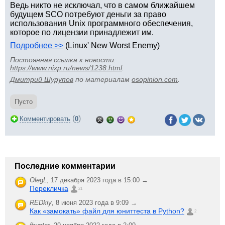
Ведь никто не исключал, что в самом ближайшем
будущем SCO потребуют деньги за право
использования Unix программного обеспечения,
которое по лицензии принадлежит им.
Подробнее >>
(Linux' New Worst Enemy)
Постоянная ссылка к новости:
https://www.nixp.ru/news/1238.html
.
Дмитрий Шурупов
по материалам
osopinion.com
.
Пусто
(
)
Комментировать
0
Последние комментарии
OlegL
,
17 декабря 2023 года в 15:00 →
Перекличка
21
REDkiy
,
8 июня 2023 года в 9:09 →
Как «замокать» файл для юниттеста в Python?
2