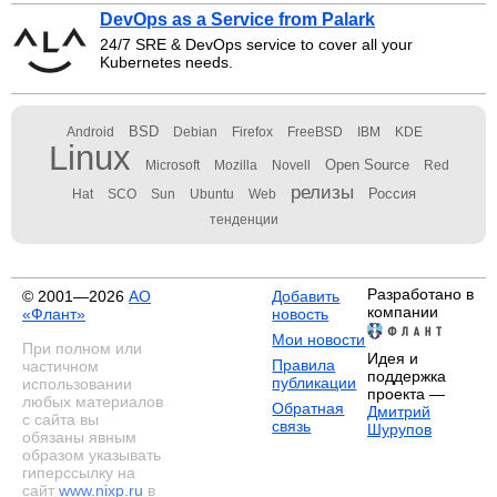
DevOps as a Service from Palark
24/7 SRE & DevOps service to cover all your
Kubernetes needs.
BSD
Android
Debian
Firefox
FreeBSD
IBM
KDE
Linux
Open Source
Microsoft
Mozilla
Novell
Red
релизы
Россия
Hat
SCO
Sun
Ubuntu
Web
тенденции
Разработано в
© 2001—2026
АО
Добавить
компании
«Флант»
новость
Мои новости
При полном или
Идея и
Правила
частичном
поддержка
публикации
использовании
проекта —
любых материалов
Обратная
Дмитрий
с сайта вы
связь
Шурупов
обязаны явным
образом указывать
гиперссылку на
сайт
www.nixp.ru
в