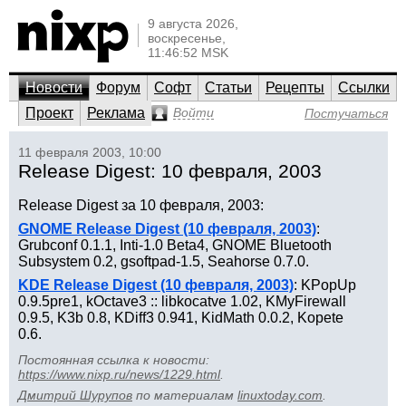
9 августа 2026,
воскресенье,
11:46:52 MSK
Новости
Форум
Софт
Статьи
Рецепты
Ссылки
Проект
Реклама
Войти
Постучаться
11 февраля 2003, 10:00
Release Digest: 10 февраля, 2003
Release Digest за 10 февраля, 2003:
GNOME Release Digest (10 февраля, 2003)
:
Grubconf 0.1.1, Inti-1.0 Beta4, GNOME Bluetooth
Subsystem 0.2, gsoftpad-1.5, Seahorse 0.7.0.
KDE Release Digest (10 февраля, 2003)
: KPopUp
0.9.5pre1, kOctave3 :: libkocatve 1.02, KMyFirewall
0.9.5, K3b 0.8, KDiff3 0.941, KidMath 0.0.2, Kopete
0.6.
Постоянная ссылка к новости:
https://www.nixp.ru/news/1229.html
.
Дмитрий Шурупов
по материалам
linuxtoday.com
.