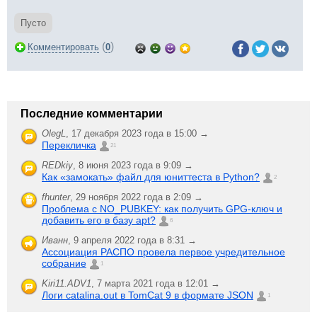
Пусто
(
)
Комментировать
0
Последние комментарии
OlegL
,
17 декабря 2023 года в 15:00 →
Перекличка
21
REDkiy
,
8 июня 2023 года в 9:09 →
Как «замокать» файл для юниттеста в Python?
2
fhunter
,
29 ноября 2022 года в 2:09 →
Проблема с NO_PUBKEY: как получить GPG-ключ и
добавить его в базу apt?
6
Иванн
,
9 апреля 2022 года в 8:31 →
Ассоциация РАСПО провела первое учредительное
собрание
1
Kiri11.ADV1
,
7 марта 2021 года в 12:01 →
Логи catalina.out в TomCat 9 в формате JSON
1