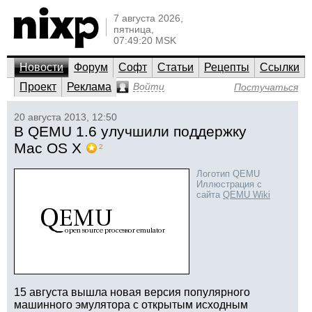
7 августа 2026,
пятница,
07:49:20 MSK
Новости
Форум
Софт
Статьи
Рецепты
Ссылки
Проект
Реклама
Войти
Постучаться
20 августа 2013, 12:50
В QEMU 1.6 улучшили поддержку
Mac OS X
2
Логотип QEMU
Иллюстрация с
сайта
QEMU Wiki
15 августа вышла новая версия популярного
машинного эмулятора с открытым исходным