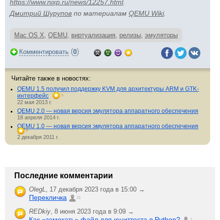
https://www.nixp.ru/news/12257.html
.
Дмитрий Шурупов
по материалам
QEMU Wiki
.
Mac OS X
,
QEMU
,
виртуализация
,
релизы
,
эмуляторы
(
)
Комментировать
0
Читайте также в новостях:
QEMU 1.5 получил поддержку KVM для архитектуры ARM и GTK-
интерфейс
3
22 мая 2013 г.
QEMU 2.0 — новая версия эмулятора аппаратного обеспечения
18 апреля 2014 г.
QEMU 1.0 — новая версия эмулятора аппаратного обеспечения
9
2 декабря 2011 г.
Последние комментарии
OlegL
,
17 декабря 2023 года в 15:00 →
Перекличка
21
REDkiy
,
8 июня 2023 года в 9:09 →
Как «замокать» файл для юниттеста в Python?
2