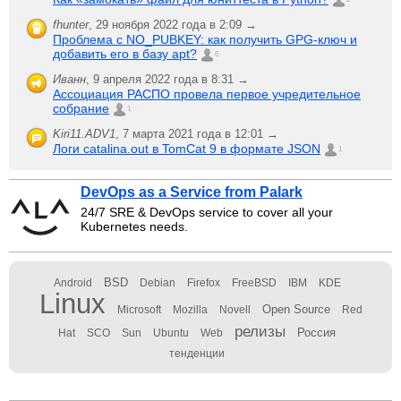
fhunter
,
29 ноября 2022 года в 2:09 →
Проблема с NO_PUBKEY: как получить GPG-ключ и
добавить его в базу apt?
6
Иванн
,
9 апреля 2022 года в 8:31 →
Ассоциация РАСПО провела первое учредительное
собрание
1
Kiri11.ADV1
,
7 марта 2021 года в 12:01 →
Логи catalina.out в TomCat 9 в формате JSON
1
DevOps as a Service from Palark
24/7 SRE & DevOps service to cover all your
Kubernetes needs.
BSD
Android
Debian
Firefox
FreeBSD
IBM
KDE
Linux
Open Source
Microsoft
Mozilla
Novell
Red
релизы
Россия
Hat
SCO
Sun
Ubuntu
Web
тенденции