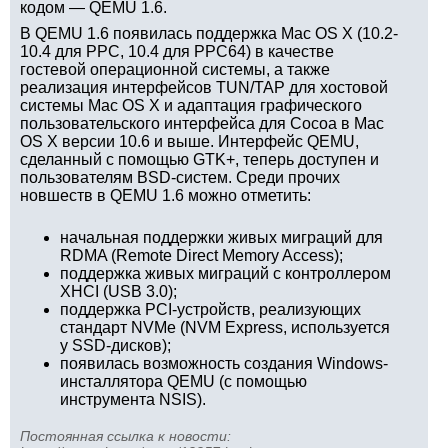
кодом — QEMU 1.6.
В QEMU 1.6 появилась поддержка Mac OS X (10.2-
10.4 для PPC, 10.4 для PPC64) в качестве
гостевой операционной системы, а также
реализация интерфейсов TUN/TAP для хостовой
системы Mac OS X и адаптация графического
пользовательского интерфейса для Cocoa в Mac
OS X версии 10.6 и выше. Интерфейс QEMU,
сделанный с помощью GTK+, теперь доступен и
пользователям BSD-систем. Среди прочих
новшеств в QEMU 1.6 можно отметить:
начальная поддержки живых миграций для
RDMA (Remote Direct Memory Access);
поддержка живых миграций с контроллером
XHCI (USB 3.0);
поддержка PCI-устройств, реализующих
стандарт NVMe (NVM Express, используется
у SSD-дисков);
появилась возможность создания Windows-
инсталлятора QEMU (с помощью
инструмента NSIS).
Постоянная ссылка к новости: