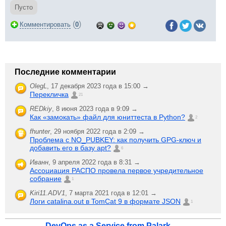
Пусто
(
)
Комментировать
0
Последние комментарии
OlegL
,
17 декабря 2023 года в 15:00 →
Перекличка
21
REDkiy
,
8 июня 2023 года в 9:09 →
Как «замокать» файл для юниттеста в Python?
2
fhunter
,
29 ноября 2022 года в 2:09 →
Проблема с NO_PUBKEY: как получить GPG-ключ и
добавить его в базу apt?
6
Иванн
,
9 апреля 2022 года в 8:31 →
Ассоциация РАСПО провела первое учредительное
собрание
1
Kiri11.ADV1
,
7 марта 2021 года в 12:01 →
Логи catalina.out в TomCat 9 в формате JSON
1
DevOps as a Service from Palark