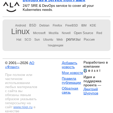
24/7 SRE & DevOps service to cover all your
Kubernetes needs.
BSD
Android
Debian
Firefox
FreeBSD
IBM
KDE
Linux
Open Source
Microsoft
Mozilla
Novell
Red
релизы
Россия
Hat
SCO
Sun
Ubuntu
Web
тенденции
Разработано в
© 2001—2026
АО
Добавить
компании
«Флант»
новость
Мои новости
При полном или
Идея и
Правила
частичном
поддержка
публикации
использовании
проекта —
любых материалов
Обратная
Дмитрий
с сайта вы
связь
Шурупов
обязаны явным
образом указывать
гиперссылку на
сайт
www.nixp.ru
в
качестве