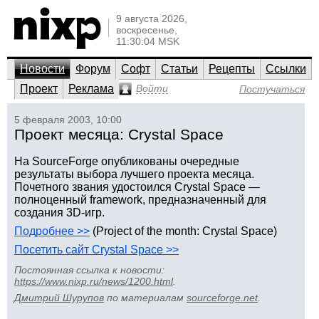
9 августа 2026,
воскресенье,
11:30:04 MSK
Новости
Форум
Софт
Статьи
Рецепты
Ссылки
Проект
Реклама
Войти
Постучаться
5 февраля 2003, 10:00
Проект месяца: Crystal Space
На SourceForge опубликованы очередные
результаты выбора лучшего проекта месяца.
Почетного звания удостоился Crystal Space —
полноценный framework, предназначенный для
создания 3D-игр.
Подробнее >>
(Project of the month: Crystal Space)
Посетить сайт Crystal Space >>
Постоянная ссылка к новости:
https://www.nixp.ru/news/1200.html
.
Дмитрий Шурупов
по материалам
sourceforge.net
.